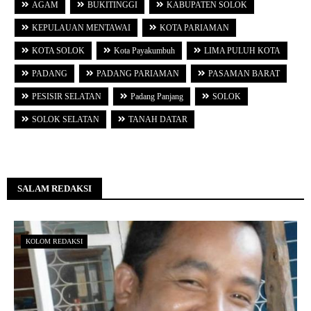
AGAM
BUKITINGGI
KABUPATEN SOLOK
KEPULAUAN MENTAWAI
KOTA PARIAMAN
KOTA SOLOK
Kota Payakumbuh
LIMA PULUH KOTA
PADANG
PADANG PARIAMAN
PASAMAN BARAT
PESISIR SELATAN
Padang Panjang
SOLOK
SOLOK SELATAN
TANAH DATAR
SALAM REDAKSI
KOLOM REDAKSI