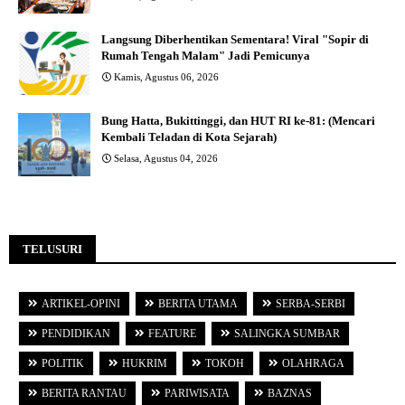
Langsung Diberhentikan Sementara! Viral "Sopir di
Rumah Tengah Malam" Jadi Pemicunya
Kamis, Agustus 06, 2026
Bung Hatta, Bukittinggi, dan HUT RI ke-81: (Mencari
Kembali Teladan di Kota Sejarah)
Selasa, Agustus 04, 2026
TELUSURI
ARTIKEL-OPINI
BERITA UTAMA
SERBA-SERBI
PENDIDIKAN
FEATURE
SALINGKA SUMBAR
POLITIK
HUKRIM
TOKOH
OLAHRAGA
BERITA RANTAU
PARIWISATA
BAZNAS