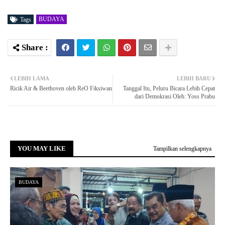
BUDAYA
Tags
LEBIH LAMA
LEBIH BARU
Ricik Air & Beethoven oleh ReO Fiksiwan
Tanggal Itu, Peluru Bicara Lebih Cepat
dari Demokrasi Oleh: Yoss Prabu
YOU MAY LIKE
Tampilkan selengkapnya
BUDAYA