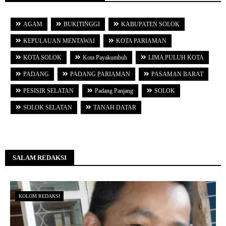
AGAM
BUKITINGGI
KABUPATEN SOLOK
KEPULAUAN MENTAWAI
KOTA PARIAMAN
KOTA SOLOK
Kota Payakumbuh
LIMA PULUH KOTA
PADANG
PADANG PARIAMAN
PASAMAN BARAT
PESISIR SELATAN
Padang Panjang
SOLOK
SOLOK SELATAN
TANAH DATAR
SALAM REDAKSI
KOLOM REDAKSI