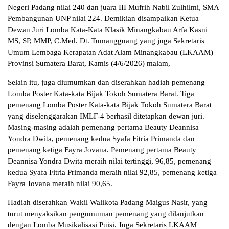
Negeri Padang nilai 240 dan juara III Mufrih Nabil Zulhilmi, SMA
Pembangunan UNP nilai 224. Demikian disampaikan Ketua
Dewan Juri Lomba Kata-Kata Klasik Minangkabau Arfa Kasni
MS, SP, MMP, C.Med. Dt. Tumangguang yang juga Sekretaris
Umum Lembaga Kerapatan Adat Alam Minangkabau (LKAAM)
Provinsi Sumatera Barat, Kamis (4/6/2026) malam,
Selain itu, juga diumumkan dan diserahkan hadiah pemenang
Lomba Poster Kata-kata Bijak Tokoh Sumatera Barat. Tiga
pemenang Lomba Poster Kata-kata Bijak Tokoh Sumatera Barat
yang diselenggarakan IMLF-4 berhasil ditetapkan dewan juri.
Masing-masing adalah pemenang pertama Beauty Deannisa
Yondra Dwita, pemenang kedua Syafa Fitria Primanda dan
pemenang ketiga Fayra Jovana. Pemenang pertama Beauty
Deannisa Yondra Dwita meraih nilai tertinggi, 96,85, pemenang
kedua Syafa Fitria Primanda meraih nilai 92,85, pemenang ketiga
⁠Fayra Jovana meraih nilai 90,65.
Hadiah diserahkan Wakil Walikota Padang Maigus Nasir, yang
turut menyaksikan pengumuman pemenang yang dilanjutkan
dengan Lomba Musikalisasi Puisi. Juga Sekretaris LKAAM