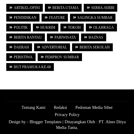
ARTIKEL-OPINI
BERITA UTAMA
SERBA-SERBI
PENDIDIKAN
FEATURE
SALINGKA SUMBAR
POLITIK
HUKRIM
TOKOH
OLAHRAGA
BERITA RANTAU
PARIWISATA
BAZNAS
DAERAH
ADVERTORIAL
BERITA SEKOLAH
PERISTIWA
PEMPROV SUMBAR
HUT PRAMUKA KE-60
Tentang Kami
Redaksi
Pedoman Media Siber
Privacy Policy
Design by -
Blogger Templates
| Ditayangkan Oleh :
PT. Alnes Ditya
Media Tama,