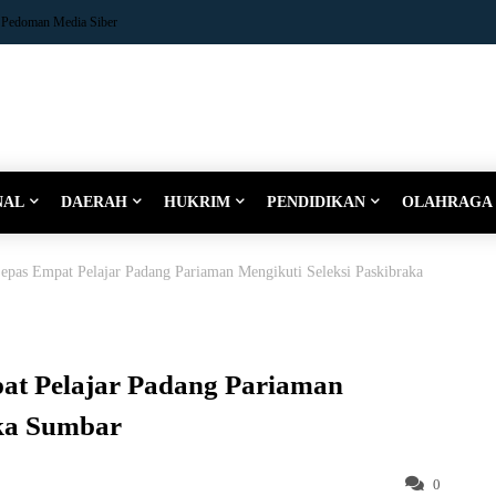
Pedoman Media Siber
NAL
DAERAH
HUKRIM
PENDIDIKAN
OLAHRAGA
epas Empat Pelajar Padang Pariaman Mengikuti Seleksi Paskibraka
at Pelajar Padang Pariaman
aka Sumbar
0