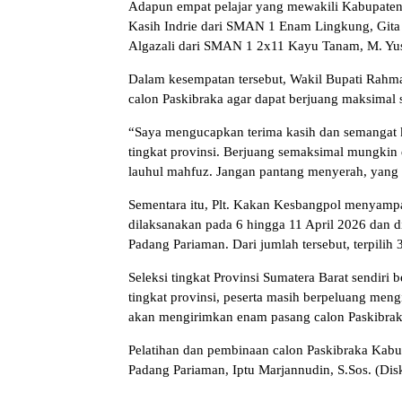
Adapun empat pelajar yang mewakili Kabupaten P
Kasih Indrie dari SMAN 1 Enam Lingkung, Git
Algazali dari SMAN 1 2x11 Kayu Tanam, M. Yus
Dalam kesempatan tersebut, Wakil Bupati Rahm
calon Paskibraka agar dapat berjuang maksimal
“Saya mengucapkan terima kasih dan semangat k
tingkat provinsi. Berjuang semaksimal mungkin d
lauhul mahfuz. Jangan pantang menyerah, yang 
Sementara itu, Plt. Kakan Kesbangpol menyampa
dilaksanakan pada 6 hingga 11 April 2026 dan
Padang Pariaman. Dari jumlah tersebut, terpilih 
Seleksi tingkat Provinsi Sumatera Barat sendiri 
tingkat provinsi, peserta masih berpeluang mengi
akan mengirimkan enam pasang calon Paskibraka 
Pelatihan dan pembinaan calon Paskibraka Kabup
Padang Pariaman, Iptu Marjannudin, S.Sos. (Di