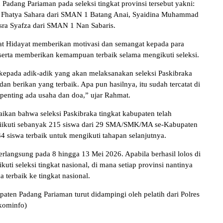
adang Pariaman pada seleksi tingkat provinsi tersebut yakni:
a Fhatya Sahara dari SMAN 1 Batang Anai, Syaidina Muhammad
ra Syafza dari SMAN 1 Nan Sabaris.
at Hidayat memberikan motivasi dan semangat kepada para
 serta memberikan kemampuan terbaik selama mengikuti seleksi.
epada adik-adik yang akan melaksanakan seleksi Paskibraka
an berikan yang terbaik. Apa pun hasilnya, itu sudah tercatat di
penting ada usaha dan doa,” ujar Rahmat.
ikan bahwa seleksi Paskibraka tingkat kabupaten telah
 diikuti sebanyak 215 siswa dari 29 SMA/SMK/MA se-Kabupaten
34 siswa terbaik untuk mengikuti tahapan selanjutnya.
berlangsung pada 8 hingga 13 Mei 2026. Apabila berhasil lolos di
kuti seleksi tingkat nasional, di mana setiap provinsi nantinya
terbaik ke tingkat nasional.
aten Padang Pariaman turut didampingi oleh pelatih dari Polres
skominfo)