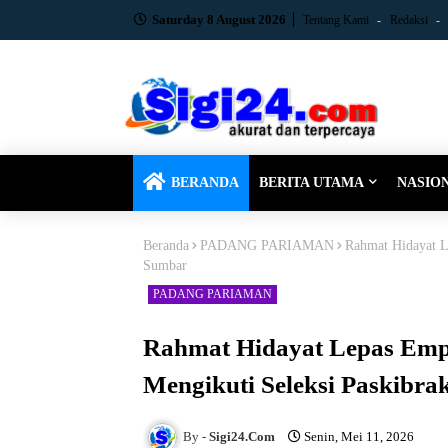
Saturday 8 August 2026
Tentang Kami
Redaksi
BERANDA
BERITA UTAMA
NASIO
Beranda
PADANG PARIAMAN
Rahmat Hidayat L
Sumbar
PADANG PARIAMAN
Rahmat Hidayat Lepas Emp
Mengikuti Seleksi Paskibr
Sigi24.Com
Senin, Mei 11, 2026