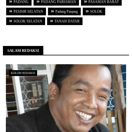
PADANG
PADANG PARIAMAN
PASAMAN BARAT
PESISIR SELATAN
Padang Panjang
SOLOK
SOLOK SELATAN
TANAH DATAR
SALAM REDAKSI
KOLOM REDAKSI