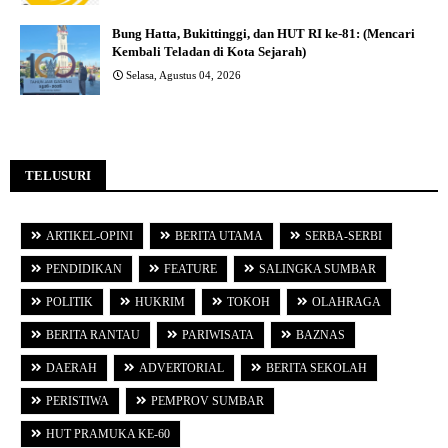
Bung Hatta, Bukittinggi, dan HUT RI ke-81: (Mencari
Kembali Teladan di Kota Sejarah)
Selasa, Agustus 04, 2026
TELUSURI
ARTIKEL-OPINI
BERITA UTAMA
SERBA-SERBI
PENDIDIKAN
FEATURE
SALINGKA SUMBAR
POLITIK
HUKRIM
TOKOH
OLAHRAGA
BERITA RANTAU
PARIWISATA
BAZNAS
DAERAH
ADVERTORIAL
BERITA SEKOLAH
PERISTIWA
PEMPROV SUMBAR
HUT PRAMUKA KE-60