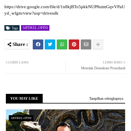
https://drive.google.com/file/d/1n8kjBTo5pkkNUP8uimGqvVPaU
yd_wfgm/view?usp=drivesdk
ARTIKEL-OPINI
Tags
LEBIH LAMA
LEBIH BARU
Menolak Demokrasi Prosedural
YOU MAY LIKE
Tampilkan selengkapnya
ARTIKEL-OPINI