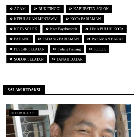
AGAM
BUKITINGGI
KABUPATEN SOLOK
KEPULAUAN MENTAWAI
KOTA PARIAMAN
KOTA SOLOK
Kota Payakumbuh
LIMA PULUH KOTA
PADANG
PADANG PARIAMAN
PASAMAN BARAT
PESISIR SELATAN
Padang Panjang
SOLOK
SOLOK SELATAN
TANAH DATAR
SALAM REDAKSI
KOLOM REDAKSI