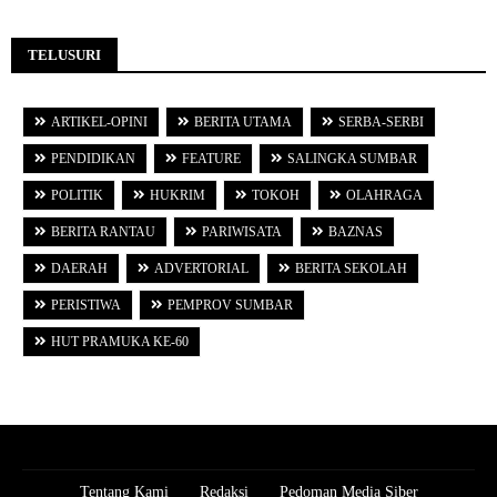
TELUSURI
ARTIKEL-OPINI
BERITA UTAMA
SERBA-SERBI
PENDIDIKAN
FEATURE
SALINGKA SUMBAR
POLITIK
HUKRIM
TOKOH
OLAHRAGA
BERITA RANTAU
PARIWISATA
BAZNAS
DAERAH
ADVERTORIAL
BERITA SEKOLAH
PERISTIWA
PEMPROV SUMBAR
HUT PRAMUKA KE-60
Tentang Kami
Redaksi
Pedoman Media Siber