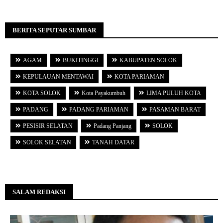
BERITA SEPUTAR SUMBAR
AGAM
BUKITINGGI
KABUPATEN SOLOK
KEPULAUAN MENTAWAI
KOTA PARIAMAN
KOTA SOLOK
Kota Payakumbuh
LIMA PULUH KOTA
PADANG
PADANG PARIAMAN
PASAMAN BARAT
PESISIR SELATAN
Padang Panjang
SOLOK
SOLOK SELATAN
TANAH DATAR
SALAM REDAKSI