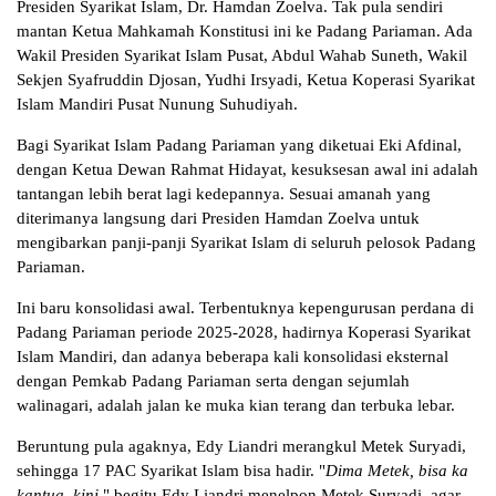
Presiden Syarikat Islam, Dr. Hamdan Zoelva. Tak pula sendiri
mantan Ketua Mahkamah Konstitusi ini ke Padang Pariaman. Ada
Wakil Presiden Syarikat Islam Pusat, Abdul Wahab Suneth, Wakil
Sekjen Syafruddin Djosan, Yudhi Irsyadi, Ketua Koperasi Syarikat
Islam Mandiri Pusat Nunung Suhudiyah.
Bagi Syarikat Islam Padang Pariaman yang diketuai Eki Afdinal,
dengan Ketua Dewan Rahmat Hidayat, kesuksesan awal ini adalah
tantangan lebih berat lagi kedepannya. Sesuai amanah yang
diterimanya langsung dari Presiden Hamdan Zoelva untuk
mengibarkan panji-panji Syarikat Islam di seluruh pelosok Padang
Pariaman.
Ini baru konsolidasi awal. Terbentuknya kepengurusan perdana di
Padang Pariaman periode 2025-2028, hadirnya Koperasi Syarikat
Islam Mandiri, dan adanya beberapa kali konsolidasi eksternal
dengan Pemkab Padang Pariaman serta dengan sejumlah
walinagari, adalah jalan ke muka kian terang dan terbuka lebar.
Beruntung pula agaknya, Edy Liandri merangkul Metek Suryadi,
sehingga 17 PAC Syarikat Islam bisa hadir. "
Dima Metek, bisa ka
kantua, kini
," begitu Edy Liandri menelpon Metek Suryadi, agar