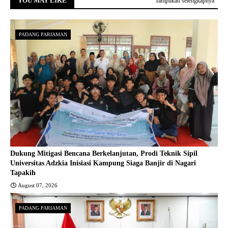
YOU MAY LIKE
Tampilkan selengkapnya
PADANG PARIAMAN
Dukung Mitigasi Bencana Berkelanjutan, Prodi Teknik Sipil
Universitas Adzkia Inisiasi Kampung Siaga Banjir di Nagari
Tapakih
August 07, 2026
PADANG PARIAMAN