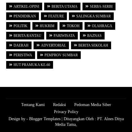
ARTIKEL-OPINI
BERITA UTAMA
SERBA-SERBI
PENDIDIKAN
FEATURE
SALINGKA SUMBAR
POLITIK
HUKRIM
TOKOH
OLAHRAGA
BERITA RANTAU
PARIWISATA
BAZNAS
DAERAH
ADVERTORIAL
BERITA SEKOLAH
PERISTIWA
PEMPROV SUMBAR
HUT PRAMUKA KE-60
Tentang Kami
Redaksi
Pedoman Media Siber
Privacy Policy
Design by -
Blogger Templates
| Ditayangkan Oleh :
PT. Alnes Ditya
Media Tama,