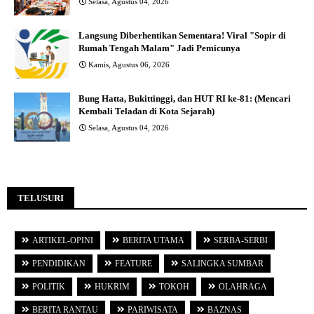
Selasa, Agustus 04, 2026
Langsung Diberhentikan Sementara! Viral "Sopir di
Rumah Tengah Malam" Jadi Pemicunya
Kamis, Agustus 06, 2026
Bung Hatta, Bukittinggi, dan HUT RI ke-81: (Mencari
Kembali Teladan di Kota Sejarah)
Selasa, Agustus 04, 2026
TELUSURI
ARTIKEL-OPINI
BERITA UTAMA
SERBA-SERBI
PENDIDIKAN
FEATURE
SALINGKA SUMBAR
POLITIK
HUKRIM
TOKOH
OLAHRAGA
BERITA RANTAU
PARIWISATA
BAZNAS