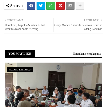
LEBIH LAMA
LEBIH BARU
Hardiknas, Kapolda Sumbar Kuliah
Cindy Monica Salsabila Setiawan Reses di
Umum Secara Zoom Meeting
Padang Pariaman
YOU MAY LIKE
Tampilkan selengkapnya
PADANG PARIAMAN