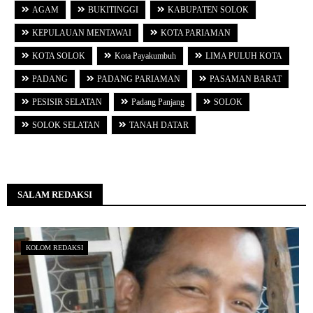
AGAM
BUKITINGGI
KABUPATEN SOLOK
KEPULAUAN MENTAWAI
KOTA PARIAMAN
KOTA SOLOK
Kota Payakumbuh
LIMA PULUH KOTA
PADANG
PADANG PARIAMAN
PASAMAN BARAT
PESISIR SELATAN
Padang Panjang
SOLOK
SOLOK SELATAN
TANAH DATAR
SALAM REDAKSI
KOLOM REDAKSI