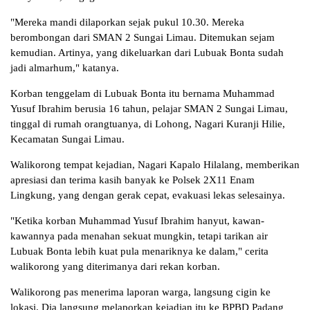
"Mereka mandi dilaporkan sejak pukul 10.30. Mereka
berombongan dari SMAN 2 Sungai Limau. Ditemukan sejam
kemudian. Artinya, yang dikeluarkan dari Lubuak Bonta sudah
jadi almarhum," katanya.
Korban tenggelam di Lubuak Bonta itu bernama Muhammad
Yusuf Ibrahim berusia 16 tahun, pelajar SMAN 2 Sungai Limau,
tinggal di rumah orangtuanya, di Lohong, Nagari Kuranji Hilie,
Kecamatan Sungai Limau.
Walikorong tempat kejadian, Nagari Kapalo Hilalang, memberikan
apresiasi dan terima kasih banyak ke Polsek 2X11 Enam
Lingkung, yang dengan gerak cepat, evakuasi lekas selesainya.
"Ketika korban Muhammad Yusuf Ibrahim hanyut, kawan-
kawannya pada menahan sekuat mungkin, tetapi tarikan air
Lubuak Bonta lebih kuat pula menariknya ke dalam," cerita
walikorong yang diterimanya dari rekan korban.
Walikorong pas menerima laporan warga, langsung cigin ke
lokasi. Dia langsung melaporkan kejadian itu ke BPBD Padang