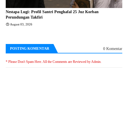
Nestapa Lugi: Profil Santri Penghafal 25 Juz Korban
Perundungan Takfiri
August 03, 2026
POSTING KOMENTAR
0 Komentar
* Please Don't Spam Here. All the Comments are Reviewed by Admin.