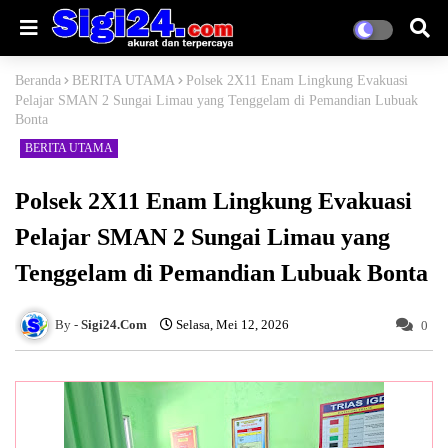
Beranda
BERITA UTAMA
Polsek 2X11 Enam Lingkung Evakuasi
Pelajar SMAN 2 Sungai Limau yang Tenggelam di Pemandian Lubuak
Bonta
BERITA UTAMA
Polsek 2X11 Enam Lingkung Evakuasi
Pelajar SMAN 2 Sungai Limau yang
Tenggelam di Pemandian Lubuak Bonta
Sigi24.Com
Selasa, Mei 12, 2026
0