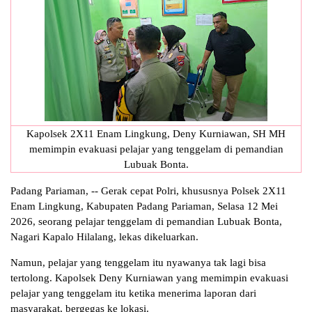
Kapolsek 2X11 Enam Lingkung, Deny Kurniawan, SH MH
memimpin evakuasi pelajar yang tenggelam di pemandian
Lubuak Bonta.
Padang Pariaman, -- Gerak cepat Polri, khususnya Polsek 2X11
Enam Lingkung, Kabupaten Padang Pariaman, Selasa 12 Mei
2026, seorang pelajar tenggelam di pemandian Lubuak Bonta,
Nagari Kapalo Hilalang, lekas dikeluarkan.
Namun, pelajar yang tenggelam itu nyawanya tak lagi bisa
tertolong. Kapolsek Deny Kurniawan yang memimpin evakuasi
pelajar yang tenggelam itu ketika menerima laporan dari
masyarakat, bergegas ke lokasi.