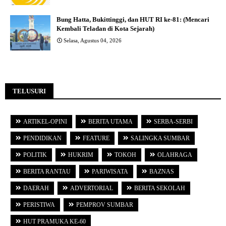
Bung Hatta, Bukittinggi, dan HUT RI ke-81: (Mencari
Kembali Teladan di Kota Sejarah)
Selasa, Agustus 04, 2026
TELUSURI
ARTIKEL-OPINI
BERITA UTAMA
SERBA-SERBI
PENDIDIKAN
FEATURE
SALINGKA SUMBAR
POLITIK
HUKRIM
TOKOH
OLAHRAGA
BERITA RANTAU
PARIWISATA
BAZNAS
DAERAH
ADVERTORIAL
BERITA SEKOLAH
PERISTIWA
PEMPROV SUMBAR
HUT PRAMUKA KE-60