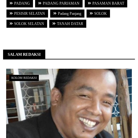
PADANG
PADANG PARIAMAN
PASAMAN BARAT
PESISIR SELATAN
Padang Panjang
SOLOK
SOLOK SELATAN
TANAH DATAR
SALAM REDAKSI
KOLOM REDAKSI