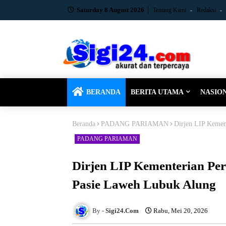
Saturday 8 August 2026
Tentang Kami
Redaksi
BERANDA
BERITA UTAMA
NASIO
Beranda
PADANG PARIAMAN
Dirjen LIP Kemen
PADANG PARIAMAN
Dirjen LIP Kementerian Pe
Pasie Laweh Lubuk Alung
Sigi24.Com
Rabu, Mei 20, 2026