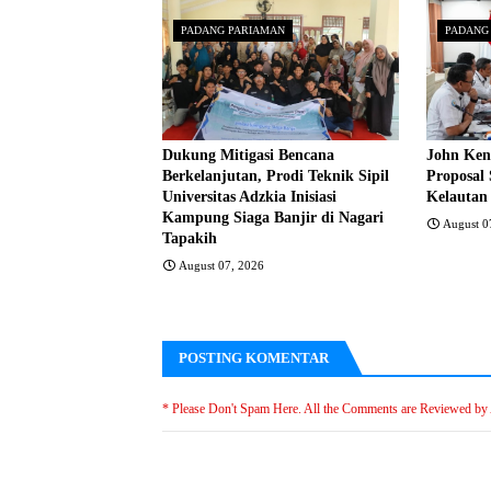
PADANG PARIAMAN
PADANG
Dukung Mitigasi Bencana
John Ken
Berkelanjutan, Prodi Teknik Sipil
Proposal 
Universitas Adzkia Inisiasi
Kelautan
Kampung Siaga Banjir di Nagari
August 0
Tapakih
August 07, 2026
POSTING KOMENTAR
* Please Don't Spam Here. All the Comments are Reviewed by