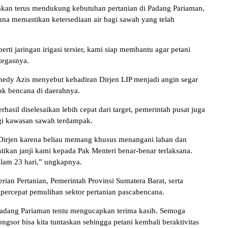
akan terus mendukung kebutuhan pertanian di Padang Pariaman,
una memastikan ketersediaan air bagi sawah yang telah
i jaringan irigasi tersier, kami siap membantu agar petani
 tegasnya.
nedy Azis menyebut kehadiran Dirjen LIP menjadi angin segar
pak bencana di daerahnya.
rhasil diselesaikan lebih cepat dari target, pemerintah pusat juga
gi kawasan sawah terdampak.
irjen karena beliau memang khusus menangani lahan dan
stikan janji kami kepada Pak Menteri benar-benar terlaksana.
dalam 23 hari,” ungkapnya.
ian Pertanian, Pemerintah Provinsi Sumatera Barat, serta
percepat pemulihan sektor pertanian pascabencana.
 Padang Pariaman tentu mengucapkan terima kasih. Semoga
ngsor bisa kita tuntaskan sehingga petani kembali beraktivitas