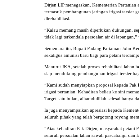
Dirjen LIP menegaskan, Kementerian Pertanian 
termasuk pembangunan jaringan irigasi tersier g
direhabilitasi.
“Kalau memang masih diperlukan dukungan, sepert
tidak lagi terkendala persoalan air di lapangan,”
Sementara itu, Bupati Padang Pariaman John Ke
sekaligus amunisi baru bagi para petani terdam
Menurut JKA, setelah proses rehabilitasi lahan be
siap mendukung pembangunan irigasi tersier ba
“Kami sudah menyiapkan proposal kepada Pak D
irigasi pertanian. Kehadiran beliau ke sini mema
Target satu bulan, alhamdulillah selesai hanya 
Ia juga menyampaikan apresiasi kepada Kementer
seluruh pihak yang telah bergotong royong mem
“Atas kehadiran Pak Dirjen, masyarakat petani
seluruh persoalan lahan sawah pascabanjir dan lo