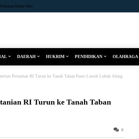
Pedoman Media Siber
NAL
DAERAH
HUKRIM
PENDIDIKAN
OLAHRAGA
terian Pertanian RI Turun ke Tanah Taban Pasie Laweh Lubuk Alung
rtanian RI Turun ke Tanah Taban
0