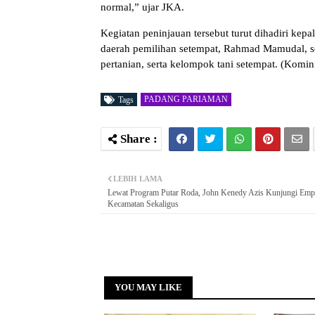
normal,” ujar JKA.
Kegiatan peninjauan tersebut turut dihadiri kep
daerah pemilihan setempat, Rahmad Mamudal, se
pertanian, serta kelompok tani setempat. (Komi
PADANG PARIAMAN
Tags
LEBIH LAMA
Lewat Program Putar Roda, John Kenedy Azis Kunjungi Emp
Kecamatan Sekaligus
YOU MAY LIKE