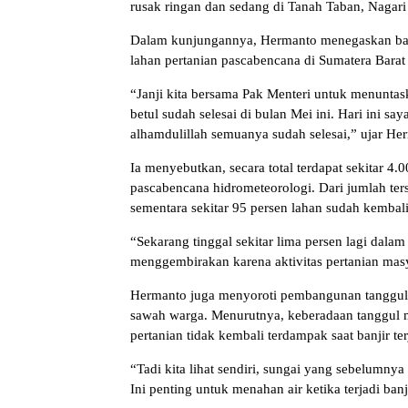
rusak ringan dan sedang di Tanah Taban, Nagar
Dalam kunjungannya, Hermanto menegaskan bahw
lahan pertanian pascabencana di Sumatera Barat b
“Janji kita bersama Pak Menteri untuk menuntask
betul sudah selesai di bulan Mei ini. Hari ini 
alhamdulillah semuanya sudah selesai,” ujar He
Ia menyebutkan, secara total terdapat sekitar 4.0
pascabencana hidrometeorologi. Dari jumlah ters
sementara sekitar 95 persen lahan sudah kembali
“Sekarang tinggal sekitar lima persen lagi dalam
menggembirakan karena aktivitas pertanian mas
Hermanto juga menyoroti pembangunan tanggul 
sawah warga. Menurutnya, keberadaan tanggul m
pertanian tidak kembali terdampak saat banjir ter
“Tadi kita lihat sendiri, sungai yang sebelumn
Ini penting untuk menahan air ketika terjadi ban