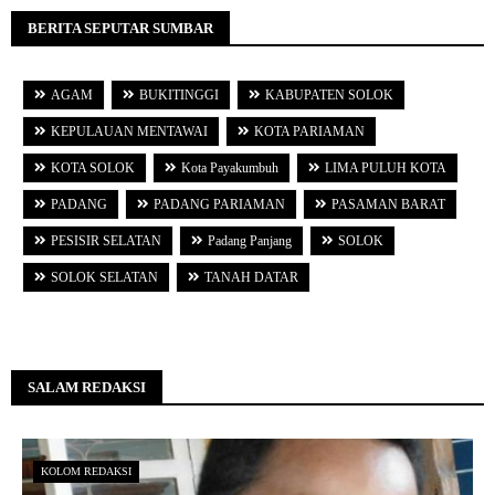
BERITA SEPUTAR SUMBAR
AGAM
BUKITINGGI
KABUPATEN SOLOK
KEPULAUAN MENTAWAI
KOTA PARIAMAN
KOTA SOLOK
Kota Payakumbuh
LIMA PULUH KOTA
PADANG
PADANG PARIAMAN
PASAMAN BARAT
PESISIR SELATAN
Padang Panjang
SOLOK
SOLOK SELATAN
TANAH DATAR
SALAM REDAKSI
KOLOM REDAKSI