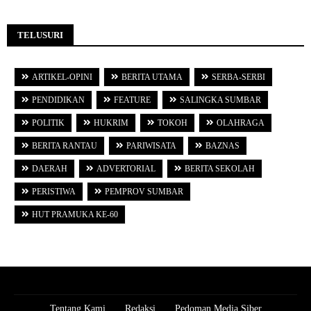
TELUSURI
ARTIKEL-OPINI
BERITA UTAMA
SERBA-SERBI
PENDIDIKAN
FEATURE
SALINGKA SUMBAR
POLITIK
HUKRIM
TOKOH
OLAHRAGA
BERITA RANTAU
PARIWISATA
BAZNAS
DAERAH
ADVERTORIAL
BERITA SEKOLAH
PERISTIWA
PEMPROV SUMBAR
HUT PRAMUKA KE-60
Tentang Kami
Redaksi
Pedoman Media Siber