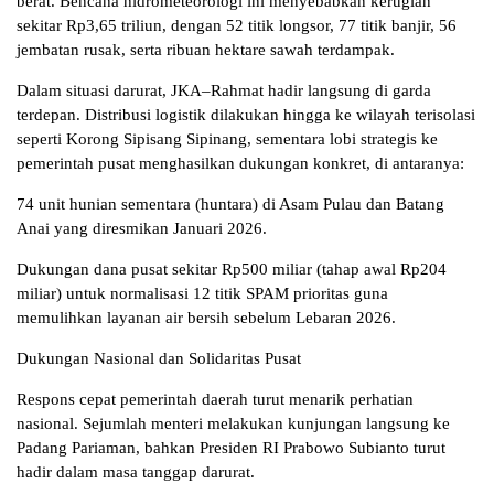
berat. Bencana hidrometeorologi ini menyebabkan kerugian
sekitar Rp3,65 triliun, dengan 52 titik longsor, 77 titik banjir, 56
jembatan rusak, serta ribuan hektare sawah terdampak.
Dalam situasi darurat, JKA–Rahmat hadir langsung di garda
terdepan. Distribusi logistik dilakukan hingga ke wilayah terisolasi
seperti Korong Sipisang Sipinang, sementara lobi strategis ke
pemerintah pusat menghasilkan dukungan konkret, di antaranya:
74 unit hunian sementara (huntara) di Asam Pulau dan Batang
Anai yang diresmikan Januari 2026.
Dukungan dana pusat sekitar Rp500 miliar (tahap awal Rp204
miliar) untuk normalisasi 12 titik SPAM prioritas guna
memulihkan layanan air bersih sebelum Lebaran 2026.
Dukungan Nasional dan Solidaritas Pusat
Respons cepat pemerintah daerah turut menarik perhatian
nasional. Sejumlah menteri melakukan kunjungan langsung ke
Padang Pariaman, bahkan Presiden RI Prabowo Subianto turut
hadir dalam masa tanggap darurat.