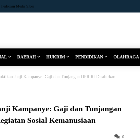
Pedoman Media Siber
NAL
DAERAH
HUKRIM
PENDIDIKAN
OLAHRAGA
Buktikan Janji Kampanye: Gaji dan Tunjangan DPR RI Disalurkan
Janji Kampanye: Gaji dan Tunjangan
egiatan Sosial Kemanusiaan
0