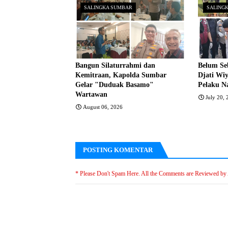
SALINGKA SUMBAR
SALING
Bangun Silaturrahmi dan
Belum Se
Kemitraan, Kapolda Sumbar
Djati Wi
Gelar "Duduak Basamo"
Pelaku N
Wartawan
July 20,
August 06, 2026
POSTING KOMENTAR
* Please Don't Spam Here. All the Comments are Reviewed by