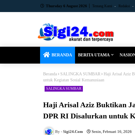
Thursday 6 August 2026
Tentang Kami
Redaksi
BERANDA
BERITA UTAMA
NASIO
Beranda
SALINGKA SUMBAR
Haji Arisal Aziz 
untuk Kegiatan Sosial Kemanusiaan
SALINGKA SUMBAR
Haji Arisal Aziz Buktikan 
DPR RI Disalurkan untuk K
Sigi24.Com
Senin, Februari 16, 2026