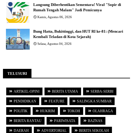
Langsung Diberhentikan Sementara! Viral "Sopir di
Rumah Tengah Malam" Jadi Pemicunya
Kamis, Agustus 06, 2026
Bung Hatta, Bukittinggi, dan HUT RI ke-81: (Mencari
Kembali Teladan di Kota Sejarah)
Selasa, Agustus 04, 2026
TELUSURI
ARTIKEL-OPINI
BERITA UTAMA
SERBA-SERBI
PENDIDIKAN
FEATURE
SALINGKA SUMBAR
POLITIK
HUKRIM
TOKOH
OLAHRAGA
BERITA RANTAU
PARIWISATA
BAZNAS
DAERAH
ADVERTORIAL
BERITA SEKOLAH