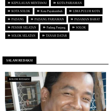
KEPULAUAN MENTAWAI
KOTA PARIAMAN
KOTA SOLOK
Kota Payakumbuh
LIMA PULUH KOTA
PADANG
PADANG PARIAMAN
PASAMAN BARAT
PESISIR SELATAN
Padang Panjang
SOLOK
SOLOK SELATAN
TANAH DATAR
SALAM REDAKSI
KOLOM REDAKSI