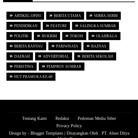
ARTIKEL-OPINI
BERITA UTAMA
SERBA-SERBI
PENDIDIKAN
FEATURE
SALINGKA SUMBAR
POLITIK
HUKRIM
TOKOH
OLAHRAGA
BERITA RANTAU
PARIWISATA
BAZNAS
DAERAH
ADVERTORIAL
BERITA SEKOLAH
PERISTIWA
PEMPROV SUMBAR
HUT PRAMUKA KE-60
Tentang Kami
Redaksi
Pedoman Media Siber
Privacy Policy
Design by -
Blogger Templates
| Ditayangkan Oleh :
PT. Alnes Ditya