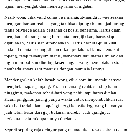
tajam, menyengat, dan menetap lama di ingatan.
Nasib wong cilik yang cuma bisa manggut-manggut wae seakan
menggambarkan realitas yang tak bisa dipungkiri: menjadi orang
tanpa privilege adalah bertahan di posisi penerima. Harus diam
menghadapi orang-orang bermental menjijikkan, harus siap
dijatuhkan, harus siap direndahkan. Harus berpura-pura kuat
padahal mental sedang dihancurkan perlahan. Harus memakai
topeng, tetap tersenyum manis, sementara hati merasa muak dan
ingin merobohkan dinding kesenjangan yang menciptakan strata
pembeda antara satu manusia dengan manusia lainnya.
Mendengarkan keluh kesah 'wong cilik' sore itu, membuat saya
menghela napas panjang. Ya, itu memang realitas hidup kaum
pinggiran, makanan sehari-hari yang pahit, tapi harus ditelan.
Kaum pinggiran jarang punya waktu untuk menyembuhkan rasa
sakit hati terlalu lama, apalagi pergi ke psikolog, yang biayanya
jauh lebih besar dari gaji bulanan mereka. Jadi ujungnya,
perlakuan seburuk apapun ya ditelan saja.
Seperti sepiring rujak cingur yang memadukan rasa ekstrem dalam