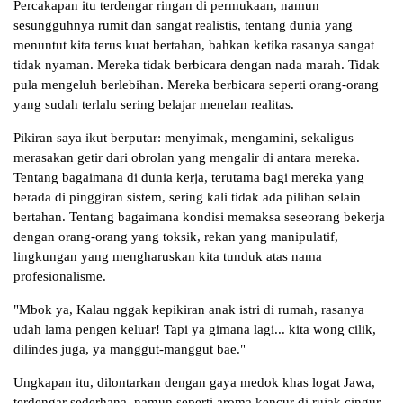
Percakapan itu terdengar ringan di permukaan, namun
sesungguhnya rumit dan sangat realistis, tentang dunia yang
menuntut kita terus kuat bertahan, bahkan ketika rasanya sangat
tidak nyaman. Mereka tidak berbicara dengan nada marah. Tidak
pula mengeluh berlebihan. Mereka berbicara seperti orang-orang
yang sudah terlalu sering belajar menelan realitas.
Pikiran saya ikut berputar: menyimak, mengamini, sekaligus
merasakan getir dari obrolan yang mengalir di antara mereka.
Tentang bagaimana di dunia kerja, terutama bagi mereka yang
berada di pinggiran sistem, sering kali tidak ada pilihan selain
bertahan. Tentang bagaimana kondisi memaksa seseorang bekerja
dengan orang-orang yang toksik, rekan yang manipulatif,
lingkungan yang mengharuskan kita tunduk atas nama
profesionalisme.
"Mbok ya, Kalau nggak kepikiran anak istri di rumah, rasanya
udah lama pengen keluar! Tapi ya gimana lagi... kita wong cilik,
dilindes juga, ya manggut-manggut bae."
Ungkapan itu, dilontarkan dengan gaya medok khas logat Jawa,
terdengar sederhana, namun seperti aroma kencur di rujak cingur,