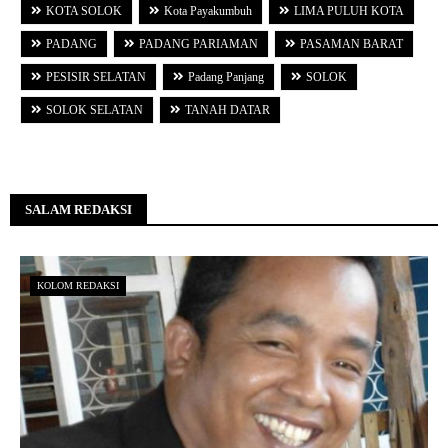
KOTA SOLOK
Kota Payakumbuh
LIMA PULUH KOTA
PADANG
PADANG PARIAMAN
PASAMAN BARAT
PESISIR SELATAN
Padang Panjang
SOLOK
SOLOK SELATAN
TANAH DATAR
SALAM REDAKSI
KOLOM REDAKSI