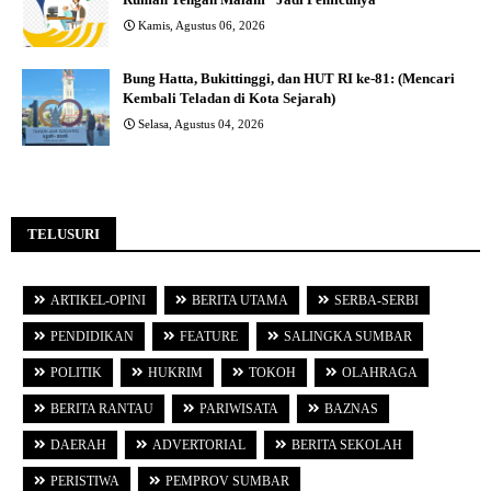
Kamis, Agustus 06, 2026
Bung Hatta, Bukittinggi, dan HUT RI ke-81: (Mencari
Kembali Teladan di Kota Sejarah)
Selasa, Agustus 04, 2026
TELUSURI
ARTIKEL-OPINI
BERITA UTAMA
SERBA-SERBI
PENDIDIKAN
FEATURE
SALINGKA SUMBAR
POLITIK
HUKRIM
TOKOH
OLAHRAGA
BERITA RANTAU
PARIWISATA
BAZNAS
DAERAH
ADVERTORIAL
BERITA SEKOLAH
PERISTIWA
PEMPROV SUMBAR