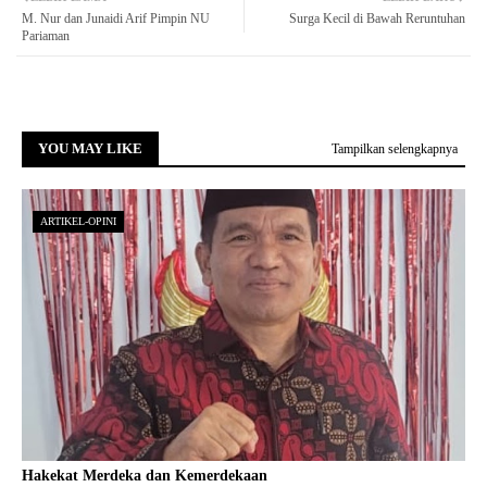
M. Nur dan Junaidi Arif Pimpin NU
Surga Kecil di Bawah Reruntuhan
Pariaman
YOU MAY LIKE
Tampilkan selengkapnya
ARTIKEL-OPINI
Hakekat Merdeka dan Kemerdekaan