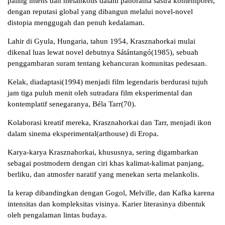
paling intens dan melankolis dalam panorama sastra kontemporer,
dengan reputasi global yang dibangun melalui novel-novel
distopia menggugah dan penuh kedalaman.
Lahir di Gyula, Hungaria, tahun 1954, Krasznahorkai mulai
dikenal luas lewat novel debutnya Sátántangó(1985), sebuah
penggambaran suram tentang kehancuran komunitas pedesaan.
Kelak, diadaptasi(1994) menjadi film legendaris berdurasi tujuh
jam tiga puluh menit oleh sutradara film eksperimental dan
kontemplatif senegaranya, Béla Tarr(70).
Kolaborasi kreatif mereka, Krasznahorkai dan Tarr, menjadi ikon
dalam sinema eksperimental(arthouse) di Eropa.
Karya-karya Krasznahorkai, khususnya, sering digambarkan
sebagai postmodern dengan ciri khas kalimat-kalimat panjang,
berliku, dan atmosfer naratif yang menekan serta melankolis.
Ia kerap dibandingkan dengan Gogol, Melville, dan Kafka karena
intensitas dan kompleksitas visinya. Karier literasinya dibentuk
oleh pengalaman lintas budaya.