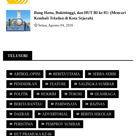
Bung Hatta, Bukittinggi, dan HUT RI ke-81: (Mencari
Kembali Teladan di Kota Sejarah)
Selasa, Agustus 04, 2026
TELUSURI
ARTIKEL-OPINI
BERITA UTAMA
SERBA-SERBI
PENDIDIKAN
FEATURE
SALINGKA SUMBAR
POLITIK
HUKRIM
TOKOH
OLAHRAGA
BERITA RANTAU
PARIWISATA
BAZNAS
DAERAH
ADVERTORIAL
BERITA SEKOLAH
PERISTIWA
PEMPROV SUMBAR
HUT PRAMUKA KE-60