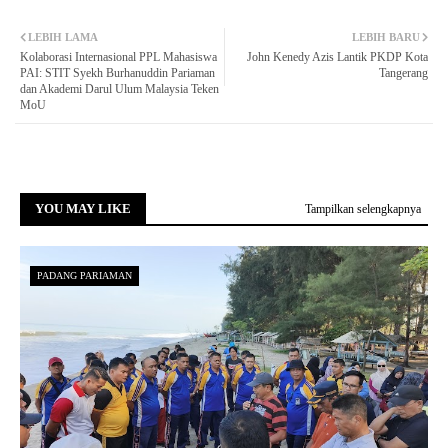
LEBIH LAMA
LEBIH BARU
Kolaborasi Internasional PPL Mahasiswa
John Kenedy Azis Lantik PKDP Kota
PAI: STIT Syekh Burhanuddin Pariaman
Tangerang
dan Akademi Darul Ulum Malaysia Teken
MoU
YOU MAY LIKE
Tampilkan selengkapnya
PADANG PARIAMAN