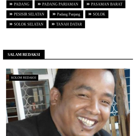
PADANG
PADANG PARIAMAN
PASAMAN BARAT
PESISIR SELATAN
Padang Panjang
SOLOK
SOLOK SELATAN
TANAH DATAR
SALAM REDAKSI
KOLOM REDAKSI