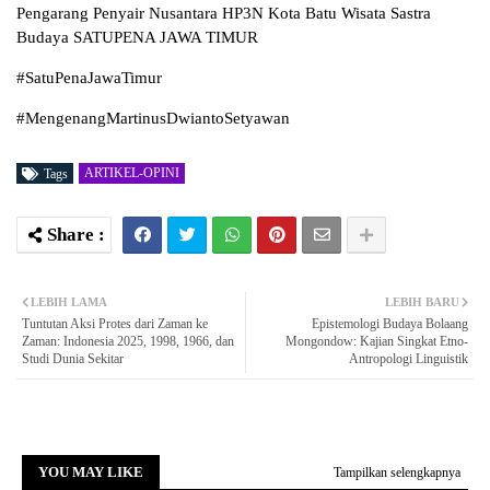
Pengarang Penyair Nusantara HP3N Kota Batu Wisata Sastra
Budaya SATUPENA JAWA TIMUR
#SatuPenaJawaTimur
#MengenangMartinusDwiantoSetyawan
ARTIKEL-OPINI
Tags
LEBIH LAMA
LEBIH BARU
Tuntutan Aksi Protes dari Zaman ke
Epistemologi Budaya Bolaang
Zaman: Indonesia 2025, 1998, 1966, dan
Mongondow: Kajian Singkat Etno-
Studi Dunia Sekitar
Antropologi Linguistik
YOU MAY LIKE
Tampilkan selengkapnya