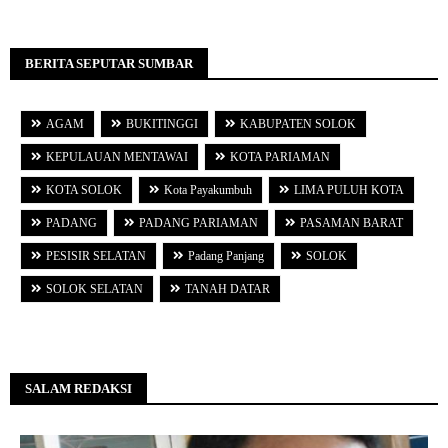
BERITA SEPUTAR SUMBAR
AGAM
BUKITINGGI
KABUPATEN SOLOK
KEPULAUAN MENTAWAI
KOTA PARIAMAN
KOTA SOLOK
Kota Payakumbuh
LIMA PULUH KOTA
PADANG
PADANG PARIAMAN
PASAMAN BARAT
PESISIR SELATAN
Padang Panjang
SOLOK
SOLOK SELATAN
TANAH DATAR
SALAM REDAKSI