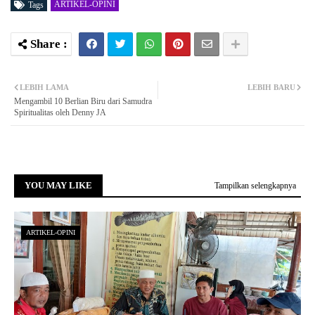
ARTIKEL-OPINI
Tags
LEBIH LAMA
LEBIH BARU
Mengambil 10 Berlian Biru dari Samudra
Spiritualitas oleh Denny JA
YOU MAY LIKE
Tampilkan selengkapnya
ARTIKEL-OPINI