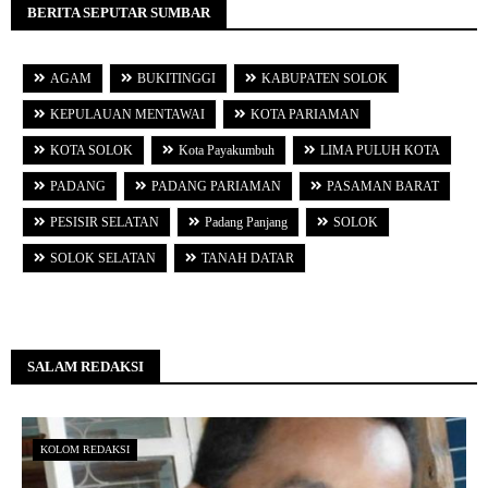
BERITA SEPUTAR SUMBAR
AGAM
BUKITINGGI
KABUPATEN SOLOK
KEPULAUAN MENTAWAI
KOTA PARIAMAN
KOTA SOLOK
Kota Payakumbuh
LIMA PULUH KOTA
PADANG
PADANG PARIAMAN
PASAMAN BARAT
PESISIR SELATAN
Padang Panjang
SOLOK
SOLOK SELATAN
TANAH DATAR
SALAM REDAKSI
KOLOM REDAKSI