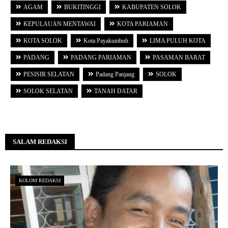
AGAM
BUKITINGGI
KABUPATEN SOLOK
KEPULAUAN MENTAWAI
KOTA PARIAMAN
KOTA SOLOK
Kota Payakumbuh
LIMA PULUH KOTA
PADANG
PADANG PARIAMAN
PASAMAN BARAT
PESISIR SELATAN
Padang Panjang
SOLOK
SOLOK SELATAN
TANAH DATAR
SALAM REDAKSI
KOLOM REDAKSI