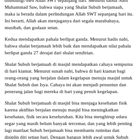
dilindungi oleh Allah SWT sepanjang hari. Menurut sabda Nabi
Muhammad Saw, bahwa siapa yang Shalat Subuh berjamaah,
maka ia berada dalam perlindungan Allah SWT sepanjang hari itu.
Ini berarti, Allah akan menjaganya dari segala marabahaya,
musibah, dan godaan setan.
Kedua mendapatkan pahala berlipat ganda. Menurut hadis nabi,
bahwa shalat berjamaah lebih baik dan mendapatkan nilai pahala
berlipat ganda 27 derajat dari shalat sendirian.
Shalat Subuh berjamaah di masjid mendapatkan cahaya sempurna
di hari kiamat. Menurut sunah nabi, bahwa di hari kiamat bagi
orang-orang yang berjalan dalam kegelapan menuju masjid untuk
Shalat Subuh dan Isya. Cahaya ini akan menjadi penuntun dan
penerang jalan bagi mereka di hari yang penuh kegelapan.
Shalat Subuh berjamaah di masjid bisa menjaga kesehatan fisik
karena aktifitas berjalan menuju masjid bisa meningkatkan
kesehatan, fisik secara keseluruhan. Kita bisa menghirup udara
segar yang masih belum banyak tercemar, dan yang lebih penting
lagi manfaat Subuh berjamaah bisa membantu rutinitas dan
disiplin diri setiap hari. Dengan bangun lebih awal untuk Subuh