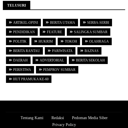
TELUSURI
ARTIKEL-OPINI
BERITA UTAMA
SERBA-SERBI
PENDIDIKAN
FEATURE
SALINGKA SUMBAR
POLITIK
HUKRIM
TOKOH
OLAHRAGA
BERITA RANTAU
PARIWISATA
BAZNAS
DAERAH
ADVERTORIAL
BERITA SEKOLAH
PERISTIWA
PEMPROV SUMBAR
HUT PRAMUKA KE-60
Tentang Kami
Redaksi
Pedoman Media Siber
Privacy Policy