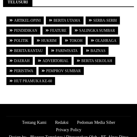
TELUSURI
ARTIKEL-OPINI
BERITA UTAMA
SERBA-SERBI
PENDIDIKAN
FEATURE
SALINGKA SUMBAR
POLITIK
HUKRIM
TOKOH
OLAHRAGA
BERITA RANTAU
PARIWISATA
BAZNAS
DAERAH
ADVERTORIAL
BERITA SEKOLAH
PERISTIWA
PEMPROV SUMBAR
HUT PRAMUKA KE-60
Tentang Kami
Redaksi
Pedoman Media Siber
Privacy Policy