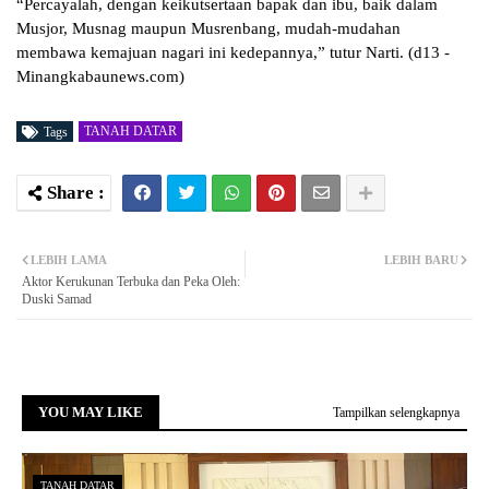
“Percayalah, dengan keikutsertaan bapak dan ibu, baik dalam
Musjor, Musnag maupun Musrenbang, mudah-mudahan
membawa kemajuan nagari ini kedepannya,” tutur Narti. (d13 -
Minangkabaunews.com)
TANAH DATAR
Tags
LEBIH LAMA
LEBIH BARU
Aktor Kerukunan Terbuka dan Peka Oleh:
Duski Samad
YOU MAY LIKE
Tampilkan selengkapnya
TANAH DATAR