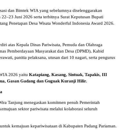
alisasi dan Bimtek WIA yang sebelumnya diselenggarakan
 22–23 Juni 2026 serta terbitnya Surat Keputusan Bupati
ang Penetapan Desa Wisata Wonderful Indonesia Award 2026.
rdiri atas Kepala Dinas Pariwisata, Pemuda dan Olahraga
Dinas Pemberdayaan Masyarakat dan Desa (DPMD), Kabid
wati, panitia pelaksana, utusan dari 10 nagari, serta pengurus
a WIA 2026 yaitu
Katapiang, Kasang, Sintuak, Tapakis, III
ucua, Gasan Gadang dan
Guguak Kuranji Hilir.
ta
Wira Tanjung menegaskan komitmen penuh Pemerintah
ajuan sektor pariwisata melalui kolaborasi seluruh
untuk kemajuan kepariwisataan di Kabupaten Padang Pariaman.