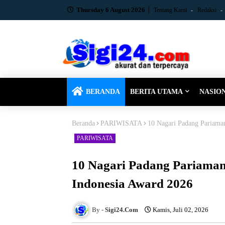
Thursday 6 August 2026
Tentang Kami
Redaksi
BERANDA
BERITA UTAMA
NASIO
Beranda
PARIWISATA
10 Nagari Padang Pariama
PARIWISATA
10 Nagari Padang Pariama
Indonesia Award 2026
Sigi24.Com
Kamis, Juli 02, 2026