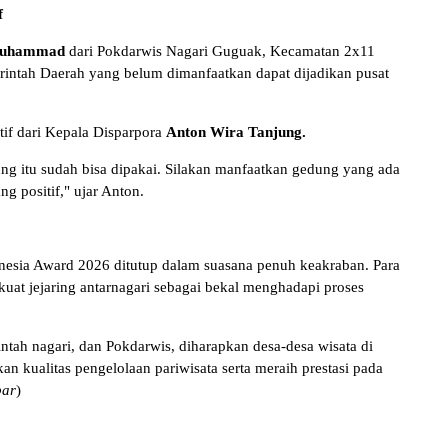
f
Muhammad
dari Pokdarwis Nagari Guguak, Kecamatan 2x11
intah Daerah yang belum dimanfaatkan dapat dijadikan pusat
tif dari Kepala Disparpora
Anton Wira Tanjung.
ng itu sudah bisa dipakai. Silakan manfaatkan gedung yang ada
g positif," ujar Anton.
onesia Award 2026 ditutup dalam suasana penuh keakraban. Para
uat jejaring antarnagari sebagai bekal menghadapi proses
intah nagari, dan Pokdarwis, diharapkan desa-desa wisata di
kualitas pengelolaan pariwisata serta meraih prestasi pada
bar
)