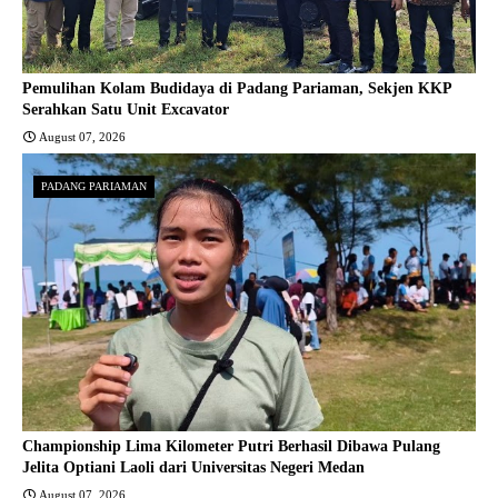
Pemulihan Kolam Budidaya di Padang Pariaman, Sekjen KKP
Serahkan Satu Unit Excavator
August 07, 2026
PADANG PARIAMAN
Championship Lima Kilometer Putri Berhasil Dibawa Pulang
Jelita Optiani Laoli dari Universitas Negeri Medan
August 07, 2026