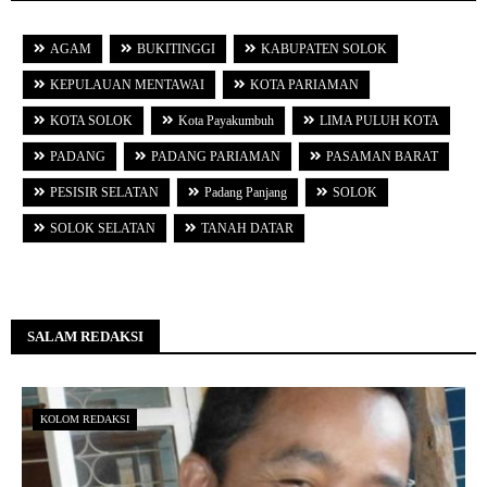
AGAM
BUKITINGGI
KABUPATEN SOLOK
KEPULAUAN MENTAWAI
KOTA PARIAMAN
KOTA SOLOK
Kota Payakumbuh
LIMA PULUH KOTA
PADANG
PADANG PARIAMAN
PASAMAN BARAT
PESISIR SELATAN
Padang Panjang
SOLOK
SOLOK SELATAN
TANAH DATAR
SALAM REDAKSI
KOLOM REDAKSI