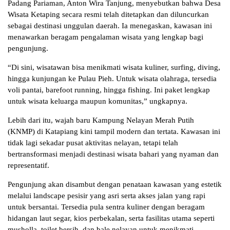
Padang Pariaman, Anton Wira Tanjung, menyebutkan bahwa Desa
Wisata Ketaping secara resmi telah ditetapkan dan diluncurkan
sebagai destinasi unggulan daerah. Ia menegaskan, kawasan ini
menawarkan beragam pengalaman wisata yang lengkap bagi
pengunjung.
“Di sini, wisatawan bisa menikmati wisata kuliner, surfing, diving,
hingga kunjungan ke Pulau Pieh. Untuk wisata olahraga, tersedia
voli pantai, barefoot running, hingga fishing. Ini paket lengkap
untuk wisata keluarga maupun komunitas,” ungkapnya.
Lebih dari itu, wajah baru Kampung Nelayan Merah Putih
(KNMP) di Katapiang kini tampil modern dan tertata. Kawasan ini
tidak lagi sekadar pusat aktivitas nelayan, tetapi telah
bertransformasi menjadi destinasi wisata bahari yang nyaman dan
representatif.
Pengunjung akan disambut dengan penataan kawasan yang estetik
melalui landscape pesisir yang asri serta akses jalan yang rapi
untuk bersantai. Tersedia pula sentra kuliner dengan beragam
hidangan laut segar, kios perbekalan, serta fasilitas utama seperti
musholla, toilet bersih, dan bale nelayan untuk menikmati