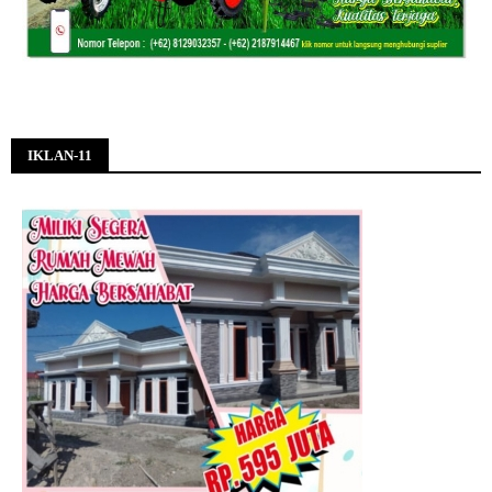
IKLAN-11