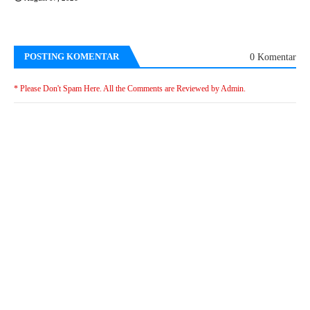
POSTING KOMENTAR
0 Komentar
* Please Don't Spam Here. All the Comments are Reviewed by Admin.