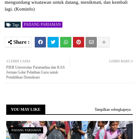
mengundang wisatawan untuk datang, menikmati, dan kembali
lagi. (Kominfo)
PADANG PARIAMAN
Tags
LEBIH LAMA
LEBIH BARU
PIER Universitas Paramadina dan KAS
Jerman Gelar Pelatihan Guru untuk
Pendidikan Demokrasi
YOU MAY LIKE
Tampilkan selengkapnya
PADANG PARIAMAN