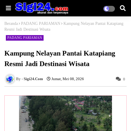
Beranda
PADANG PARIAMAN
Kampung Nelayan Pantai Katapiang
Resmi Jadi Destinasi Wisata
PADANG PARIAMAN
Kampung Nelayan Pantai Katapiang
Resmi Jadi Destinasi Wisata
Sigi24.Com
Jumat, Mei 08, 2026
0