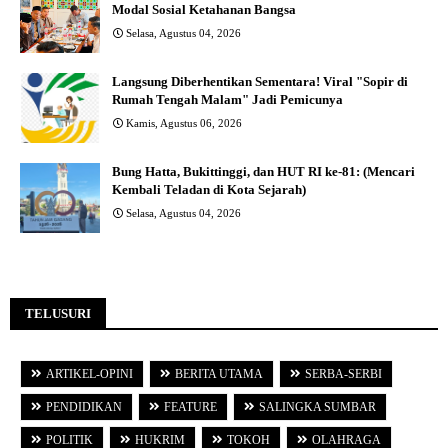
Modal Sosial Ketahanan Bangsa
Selasa, Agustus 04, 2026
Langsung Diberhentikan Sementara! Viral "Sopir di
Rumah Tengah Malam" Jadi Pemicunya
Kamis, Agustus 06, 2026
Bung Hatta, Bukittinggi, dan HUT RI ke-81: (Mencari
Kembali Teladan di Kota Sejarah)
Selasa, Agustus 04, 2026
TELUSURI
ARTIKEL-OPINI
BERITA UTAMA
SERBA-SERBI
PENDIDIKAN
FEATURE
SALINGKA SUMBAR
POLITIK
HUKRIM
TOKOH
OLAHRAGA