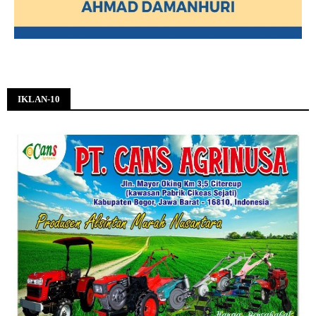
IKLAN-10