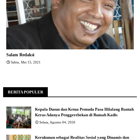
Salam Redaksi
Sabtu, Mei 15, 2021
BERITA POPULER
Kepala Dusun dan Ketua Pemuda Pasa Hilalang Bantah
Keras Adanya Penggerebekan di Rumah Kadis
Selasa, Agustus 04, 2026
Kerukunan sebagai Realitas Sosial yang Dinamis dan