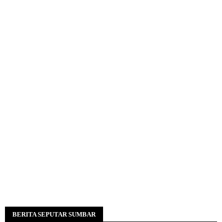
BERITA SEPUTAR SUMBAR