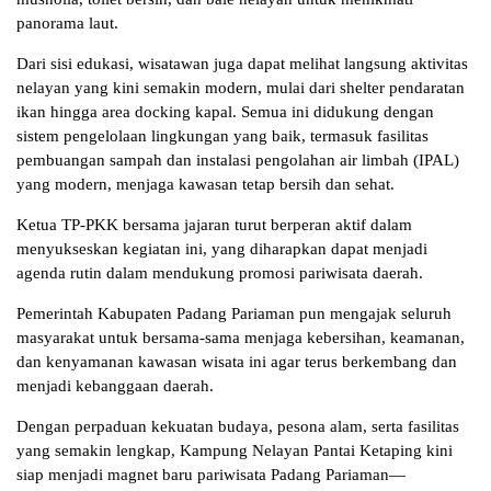
panorama laut.
Dari sisi edukasi, wisatawan juga dapat melihat langsung aktivitas
nelayan yang kini semakin modern, mulai dari shelter pendaratan
ikan hingga area docking kapal. Semua ini didukung dengan
sistem pengelolaan lingkungan yang baik, termasuk fasilitas
pembuangan sampah dan instalasi pengolahan air limbah (IPAL)
yang modern, menjaga kawasan tetap bersih dan sehat.
Ketua TP-PKK bersama jajaran turut berperan aktif dalam
menyukseskan kegiatan ini, yang diharapkan dapat menjadi
agenda rutin dalam mendukung promosi pariwisata daerah.
Pemerintah Kabupaten Padang Pariaman pun mengajak seluruh
masyarakat untuk bersama-sama menjaga kebersihan, keamanan,
dan kenyamanan kawasan wisata ini agar terus berkembang dan
menjadi kebanggaan daerah.
Dengan perpaduan kekuatan budaya, pesona alam, serta fasilitas
yang semakin lengkap, Kampung Nelayan Pantai Ketaping kini
siap menjadi magnet baru pariwisata Padang Pariaman—