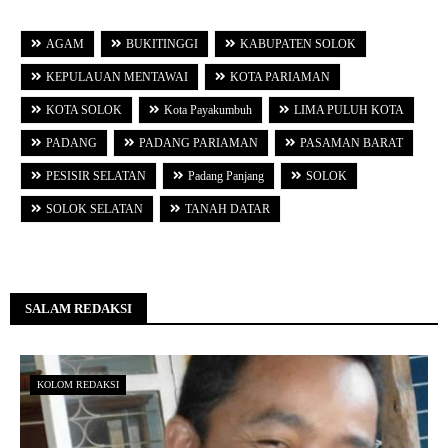
AGAM
BUKITINGGI
KABUPATEN SOLOK
KEPULAUAN MENTAWAI
KOTA PARIAMAN
KOTA SOLOK
Kota Payakumbuh
LIMA PULUH KOTA
PADANG
PADANG PARIAMAN
PASAMAN BARAT
PESISIR SELATAN
Padang Panjang
SOLOK
SOLOK SELATAN
TANAH DATAR
SALAM REDAKSI
KOLOM REDAKSI