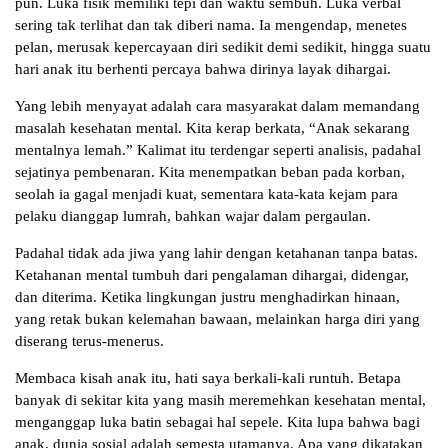
pun. Luka fisik memiliki tepi dan waktu sembuh. Luka verbal
sering tak terlihat dan tak diberi nama. Ia mengendap, menetes
pelan, merusak kepercayaan diri sedikit demi sedikit, hingga suatu
hari anak itu berhenti percaya bahwa dirinya layak dihargai.
Yang lebih menyayat adalah cara masyarakat dalam memandang
masalah kesehatan mental. Kita kerap berkata, “Anak sekarang
mentalnya lemah.” Kalimat itu terdengar seperti analisis, padahal
sejatinya pembenaran. Kita menempatkan beban pada korban,
seolah ia gagal menjadi kuat, sementara kata-kata kejam para
pelaku dianggap lumrah, bahkan wajar dalam pergaulan.
Padahal tidak ada jiwa yang lahir dengan ketahanan tanpa batas.
Ketahanan mental tumbuh dari pengalaman dihargai, didengar,
dan diterima. Ketika lingkungan justru menghadirkan hinaan,
yang retak bukan kelemahan bawaan, melainkan harga diri yang
diserang terus-menerus.
Membaca kisah anak itu, hati saya berkali-kali runtuh. Betapa
banyak di sekitar kita yang masih meremehkan kesehatan mental,
menganggap luka batin sebagai hal sepele. Kita lupa bahwa bagi
anak, dunia sosial adalah semesta utamanya. Apa yang dikatakan