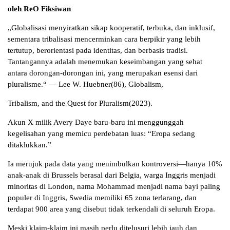
oleh ReO Fiksiwan
„Globalisasi menyiratkan sikap kooperatif, terbuka, dan inklusif,
sementara tribalisasi mencerminkan cara berpikir yang lebih
tertutup, berorientasi pada identitas, dan berbasis tradisi.
Tantangannya adalah menemukan keseimbangan yang sehat
antara dorongan-dorongan ini, yang merupakan esensi dari
pluralisme.“ — Lee W. Huebner(86), Globalism,
Tribalism, and the Quest for Pluralism(2023).
Akun X milik Avery Daye baru-baru ini menggunggah
kegelisahan yang memicu perdebatan luas: “Eropa sedang
ditaklukkan.”
Ia merujuk pada data yang menimbulkan kontroversi—hanya 10%
anak-anak di Brussels berasal dari Belgia, warga Inggris menjadi
minoritas di London, nama Mohammad menjadi nama bayi paling
populer di Inggris, Swedia memiliki 65 zona terlarang, dan
terdapat 900 area yang disebut tidak terkendali di seluruh Eropa.
Meski klaim-klaim ini masih perlu ditelusuri lebih jauh dan