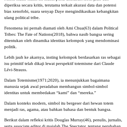
diperiksa secara kritis, terutama terkait akurasi data dan potensi
bias xenofobi, suara senyap Daye mengindikasikan kebangkitan
ulang political tribe.
Fenomena ini pernah diamati oleh Ami Chua(63) dalam Political
Tribes: The Fate of Nations(2018), bahwa nasib bangsa sering
ditentukan oleh dinamika identitas kelompok yang mendominasi
politik.
Lebih jauh ke akarnya, insting kelompok berdasarkan ras sebagai
isu primitif telah dikaji lewat perspektif totemisme dari Claude
Lévi-Strauss.
Dalam Totemisme(1971;2020), ia menunjukkan bagaimana
manusia sejak awal peradaban membangun simbol-simbol
identitas untuk membedakan “kami” dan “mereka.”
Dalam konteks modern, simbol itu bergeser dari hewan totem
menjadi ras, agama, atau bahkan bahasa dan bentuk bangsa.
Berikut dalam refleksi kritis Douglas Murray(46), penulis, jurnalis,
serta associate editor di majalah The Spectator, tentang perubahan