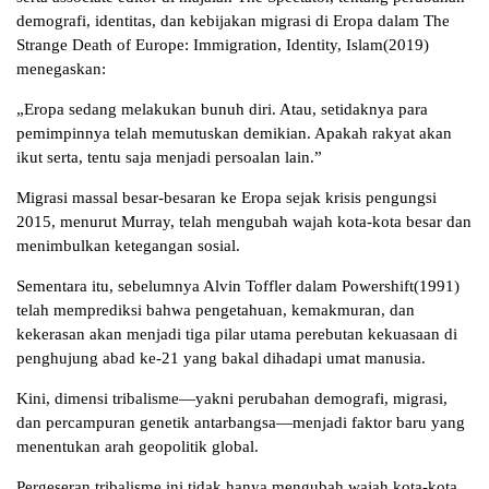
demografi, identitas, dan kebijakan migrasi di Eropa dalam The
Strange Death of Europe: Immigration, Identity, Islam(2019)
menegaskan:
„Eropa sedang melakukan bunuh diri. Atau, setidaknya para
pemimpinnya telah memutuskan demikian. Apakah rakyat akan
ikut serta, tentu saja menjadi persoalan lain.”
Migrasi massal besar-besaran ke Eropa sejak krisis pengungsi
2015, menurut Murray, telah mengubah wajah kota-kota besar dan
menimbulkan ketegangan sosial.
Sementara itu, sebelumnya Alvin Toffler dalam Powershift(1991)
telah memprediksi bahwa pengetahuan, kemakmuran, dan
kekerasan akan menjadi tiga pilar utama perebutan kekuasaan di
penghujung abad ke-21 yang bakal dihadapi umat manusia.
Kini, dimensi tribalisme—yakni perubahan demografi, migrasi,
dan percampuran genetik antarbangsa—menjadi faktor baru yang
menentukan arah geopolitik global.
Pergeseran tribalisme ini tidak hanya mengubah wajah kota-kota