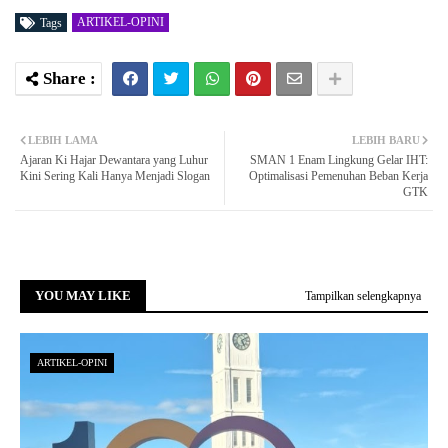
ARTIKEL-OPINI
Tags
LEBIH LAMA
LEBIH BARU
Ajaran Ki Hajar Dewantara yang Luhur
SMAN 1 Enam Lingkung Gelar IHT:
Kini Sering Kali Hanya Menjadi Slogan
Optimalisasi Pemenuhan Beban Kerja
GTK
YOU MAY LIKE
Tampilkan selengkapnya
ARTIKEL-OPINI