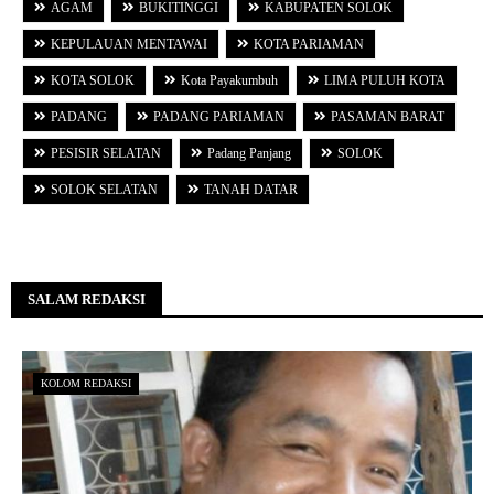
AGAM
BUKITINGGI
KABUPATEN SOLOK
KEPULAUAN MENTAWAI
KOTA PARIAMAN
KOTA SOLOK
Kota Payakumbuh
LIMA PULUH KOTA
PADANG
PADANG PARIAMAN
PASAMAN BARAT
PESISIR SELATAN
Padang Panjang
SOLOK
SOLOK SELATAN
TANAH DATAR
SALAM REDAKSI
KOLOM REDAKSI