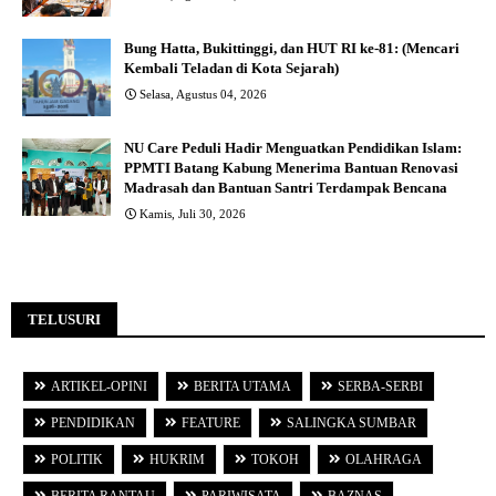
Bung Hatta, Bukittinggi, dan HUT RI ke-81: (Mencari
Kembali Teladan di Kota Sejarah)
Selasa, Agustus 04, 2026
NU Care Peduli Hadir Menguatkan Pendidikan Islam:
PPMTI Batang Kabung Menerima Bantuan Renovasi
Madrasah dan Bantuan Santri Terdampak Bencana
Kamis, Juli 30, 2026
TELUSURI
ARTIKEL-OPINI
BERITA UTAMA
SERBA-SERBI
PENDIDIKAN
FEATURE
SALINGKA SUMBAR
POLITIK
HUKRIM
TOKOH
OLAHRAGA