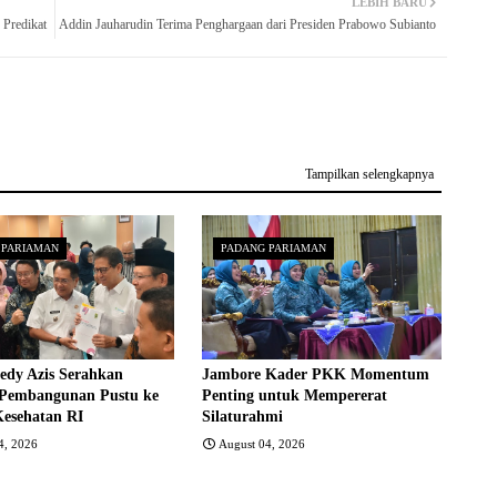
LEBIH BARU
 Predikat
Addin Jauharudin Terima Penghargaan dari Presiden Prabowo Subianto
Tampilkan selengkapnya
 PARIAMAN
PADANG PARIAMAN
edy Azis Serahkan
Jambore Kader PKK Momentum
 Pembangunan Pustu ke
Penting untuk Mempererat
Kesehatan RI
Silaturahmi
4, 2026
August 04, 2026