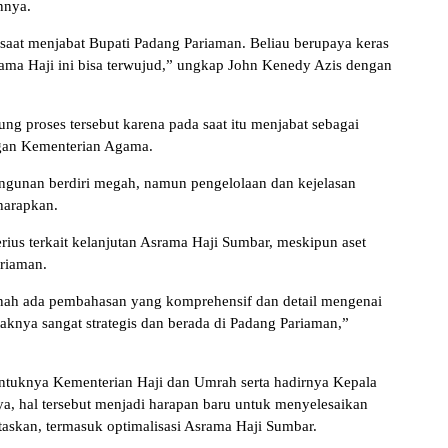
nnya.
saat menjabat Bupati Padang Pariaman. Beliau berupaya keras
ma Haji ini bisa terwujud,” ungkap John Kenedy Azis dengan
ung proses tersebut karena pada saat itu menjabat sebagai
ngan Kementerian Agama.
angunan berdiri megah, namun pengelolaan dan kejelasan
harapkan.
s terkait kelanjutan Asrama Haji Sumbar, meskipun aset
ariaman.
rnah ada pembahasan yang komprehensif dan detail mengenai
aknya sangat strategis dan berada di Padang Pariaman,”
ntuknya Kementerian Haji dan Umrah serta hadirnya Kepala
, hal tersebut menjadi harapan baru untuk menyelesaikan
taskan, termasuk optimalisasi Asrama Haji Sumbar.