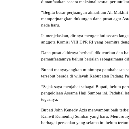
dimanfaatkan secara maksimal sesuai peruntuka
“Begitu besar perjuangan almarhum Ali Mukhni 
memperjuangkan dukungan dana pusat agar Asra
nada haru.
Ia menjelaskan, dirinya mengetahui secara langs
anggota Komisi VIII DPR RI yang bermitra de
Dana pusat akhirnya berhasil dikucurkan dan b
pemanfaatannya belum berjalan sebagaimana di
Bupati menyayangkan minimnya pembahasan seriu
tersebut berada di wilayah Kabupaten Padang P
“Sejak saya menjabat sebagai Bupati, belum pe
pengelolaan Asrama Haji Sumbar ini. Padahal let
tegasnya.
Bupati John Kenedy Azis menyambut baik terbe
Kanwil Kemenhaj Sumbar yang baru. Menurutnya
berbagai persoalan yang selama ini belum tertun