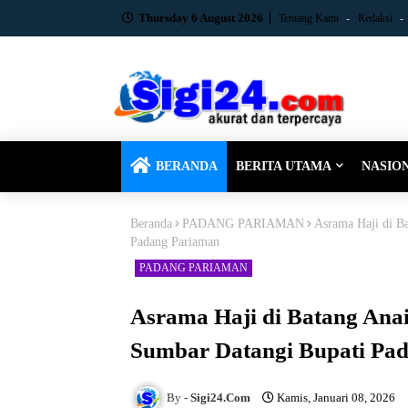
Thursday 6 August 2026
Tentang Kami
Redaksi
BERANDA
BERITA UTAMA
NASIO
Beranda
PADANG PARIAMAN
Asrama Haji di B
Padang Pariaman
PADANG PARIAMAN
Asrama Haji di Batang Ana
Sumbar Datangi Bupati Pa
Sigi24.Com
Kamis, Januari 08, 2026