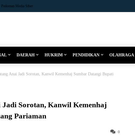
Pedoman Media Siber
NAL
DAERAH
HUKRIM
PENDIDIKAN
OLAHRAGA
atang Anai Jadi Sorotan, Kanwil Kemenhaj Sumbar Datangi Bupati
i Jadi Sorotan, Kanwil Kemenhaj
dang Pariaman
0