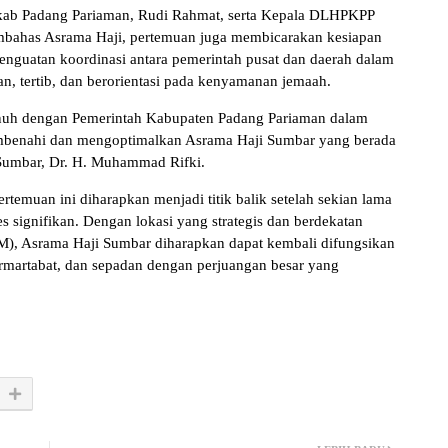
tdakab Padang Pariaman, Rudi Rahmat, serta Kepala DLHPKPP
embahas Asrama Haji, pertemuan juga membicarakan kesiapan
penguatan koordinasi antara pemerintah pusat dan daerah dalam
, tertib, dan berorientasi pada kenyamanan jemaah.
penuh dengan Pemerintah Kabupaten Padang Pariaman dalam
embenahi dan mengoptimalkan Asrama Haji Sumbar yang berada
Sumbar, Dr. H. Muhammad Rifki.
temuan ini diharapkan menjadi titik balik setelah sekian lama
signifikan. Dengan lokasi yang strategis dan berdekatan
M), Asrama Haji Sumbar diharapkan dapat kembali difungsikan
bermartabat, dan sepadan dengan perjuangan besar yang