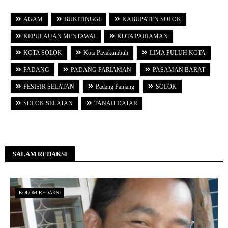
AGAM
BUKITINGGI
KABUPATEN SOLOK
KEPULAUAN MENTAWAI
KOTA PARIAMAN
KOTA SOLOK
Kota Payakumbuh
LIMA PULUH KOTA
PADANG
PADANG PARIAMAN
PASAMAN BARAT
PESISIR SELATAN
Padang Panjang
SOLOK
SOLOK SELATAN
TANAH DATAR
SALAM REDAKSI
KOLOM REDAKSI