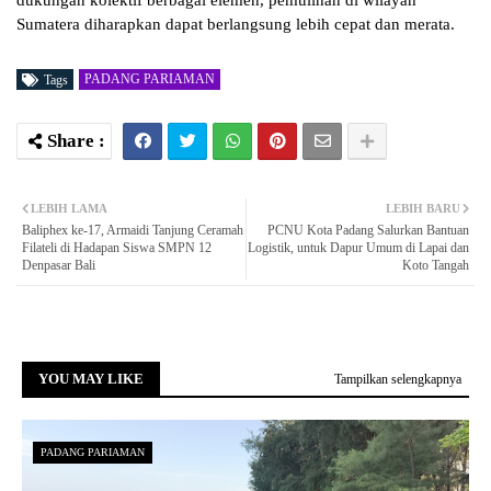
dukungan kolektif berbagai elemen, pemulihan di wilayah
Sumatera diharapkan dapat berlangsung lebih cepat dan merata.
PADANG PARIAMAN
Tags
LEBIH LAMA
LEBIH BARU
Baliphex ke-17, Armaidi Tanjung Ceramah
PCNU Kota Padang Salurkan Bantuan
Filateli di Hadapan Siswa SMPN 12
Logistik, untuk Dapur Umum di Lapai dan
Denpasar Bali
Koto Tangah
YOU MAY LIKE
Tampilkan selengkapnya
PADANG PARIAMAN