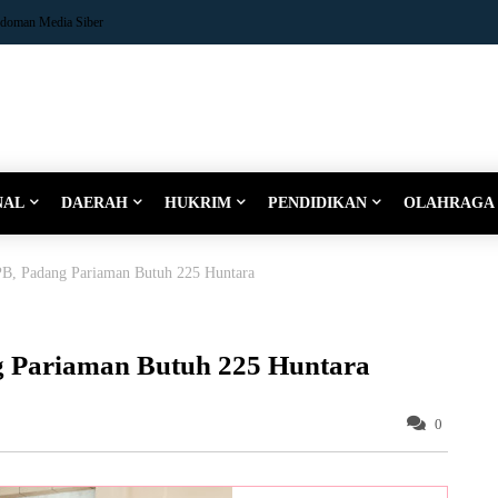
doman Media Siber
NAL
DAERAH
HUKRIM
PENDIDIKAN
OLAHRAGA
B, Padang Pariaman Butuh 225 Huntara
g Pariaman Butuh 225 Huntara
0