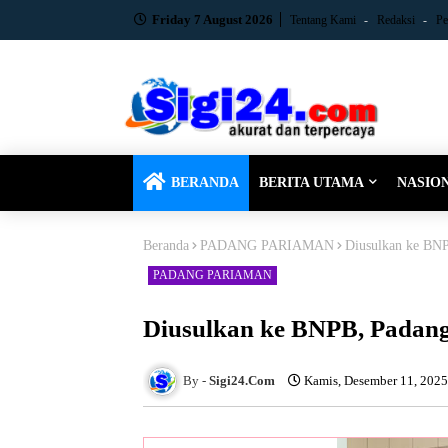
Friday 7 August 2026
Tentang Kami
Redaksi
Pe
BERANDA
BERITA UTAMA
NASIO
Beranda
PADANG PARIAMAN
Diusulkan ke BNP
PADANG PARIAMAN
Diusulkan ke BNPB, Padan
Sigi24.Com
Kamis, Desember 11, 2025