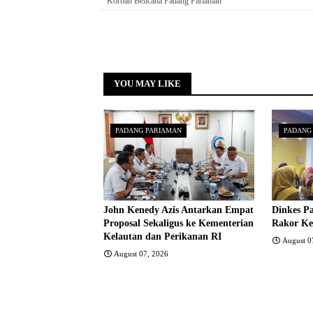
Korban Bencana Padang Pariaman
YOU MAY LIKE
PADANG PARIAMAN
PADANG
John Kenedy Azis Antarkan Empat
Dinkes P
Proposal Sekaligus ke Kementerian
Rakor Ke
Kelautan dan Perikanan RI
August 0
August 07, 2026