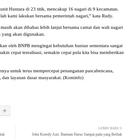
it Huntara di 23 titik, mencakup 16 nagari di 9 kecamatan.
telah kami lakukan bersama pemerintah nagari,” kata Rudy.
masih akan dibahas lebih lanjut bersama camat dan wali nagari
n yang akan digunakan.
sasikan oleh BNPB mengingat kebutuhan hunian sementara sangat
in cepat terealisasi, semakin cepat pula kita bisa memberikan
nya untuk terus mempercepat penanganan pascabencana,
ur, dan layanan dasar masyarakat. (Kominfo)
LEBIH BARU
tuk
John Kenedy Azis: Bantuan Harus Sampai pada yang Berhak