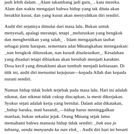
jauh lebih dalam. _Alam takambang jadi guru_ , kata mereka.
Alam dan waktu mengajari bahwa hidup yang tak ditata akan
berakhir kusut, dan yang kusut akan menyulitkan diri sendiri.
Audit diri sejatinya dimulai dari masa lalu. Bukan untuk
menyesali, apalagi meratapi, tetapi _meluruskan yang bengkok
dan menghentikan yang salah_ . Islam mengajarkan taubat
sebagai pintu harapan, sementara adat Minangkabau menegaskan:
_nan bengkok diluruskan, nan
kusuik disalasaikan
_. Kesalahan
yang disadari tetapi dibiarkan akan berubah menjadi karakter.
Dosa kecil yang dimaklumi akan tumbuh menjadi kebiasaan. Di
titik ini, audit diri menuntut kejujuran—kepada Allah dan kepada
nurani sendiri.
Namun hidup tidak boleh terjebak pada masa lalu. Hari ini adalah
nikmat, dan nikmat tidak cukup diucapkan, ia mesti dikerjakan.
Syukur sejati adalah kerja yang bernilai. Dalam adat dikatakan,
_hidup baraka, mati basandi_—hidup harus meninggalkan
manfaat, bukan sekadar jejak. Orang Minang sejak lama
memahami bahwa manusia hidup tidak sendiri:
_bak aua jo
tabiang, sanda manyanda ka nan elok_
. Audit diri hari ini berarti