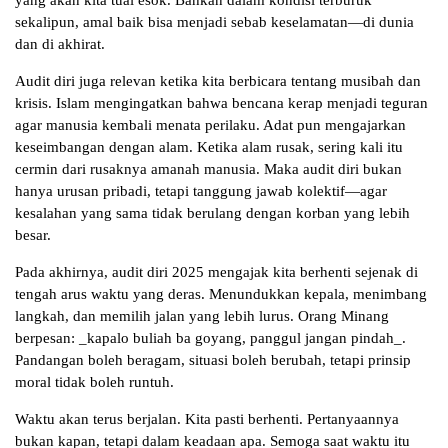
yang akan kita tuai esok. Bahkan dalam kondisi terburuk
sekalipun, amal baik bisa menjadi sebab keselamatan—di dunia
dan di akhirat.
Audit diri juga relevan ketika kita berbicara tentang musibah dan
krisis. Islam mengingatkan bahwa bencana kerap menjadi teguran
agar manusia kembali menata perilaku. Adat pun mengajarkan
keseimbangan dengan alam. Ketika alam rusak, sering kali itu
cermin dari rusaknya amanah manusia. Maka audit diri bukan
hanya urusan pribadi, tetapi tanggung jawab kolektif—agar
kesalahan yang sama tidak berulang dengan korban yang lebih
besar.
Pada akhirnya, audit diri 2025 mengajak kita berhenti sejenak di
tengah arus waktu yang deras. Menundukkan kepala, menimbang
langkah, dan memilih jalan yang lebih lurus. Orang Minang
berpesan: _kapalo buliah ba goyang, panggul jangan pindah_.
Pandangan boleh beragam, situasi boleh berubah, tetapi prinsip
moral tidak boleh runtuh.
Waktu akan terus berjalan. Kita pasti berhenti. Pertanyaannya
bukan kapan, tetapi dalam keadaan apa. Semoga saat waktu itu