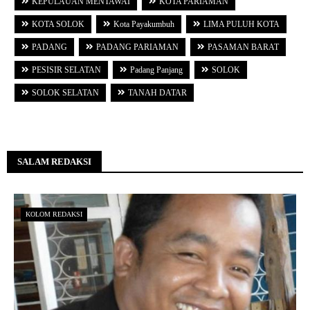
KEPULAUAN MENTAWAI
KOTA PARIAMAN
KOTA SOLOK
Kota Payakumbuh
LIMA PULUH KOTA
PADANG
PADANG PARIAMAN
PASAMAN BARAT
PESISIR SELATAN
Padang Panjang
SOLOK
SOLOK SELATAN
TANAH DATAR
SALAM REDAKSI
KOLOM REDAKSI