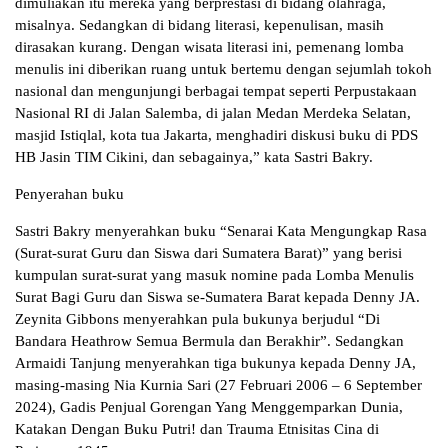
dimuliakan itu mereka yang berprestasi di bidang olahraga,
misalnya. Sedangkan di bidang literasi, kepenulisan, masih
dirasakan kurang. Dengan wisata literasi ini, pemenang lomba
menulis ini diberikan ruang untuk bertemu dengan sejumlah tokoh
nasional dan mengunjungi berbagai tempat seperti Perpustakaan
Nasional RI di Jalan Salemba, di jalan Medan Merdeka Selatan,
masjid Istiqlal, kota tua Jakarta, menghadiri diskusi buku di PDS
HB Jasin TIM Cikini, dan sebagainya,” kata Sastri Bakry.
Penyerahan buku
Sastri Bakry menyerahkan buku “Senarai Kata Mengungkap Rasa
(Surat-surat Guru dan Siswa dari Sumatera Barat)” yang berisi
kumpulan surat-surat yang masuk nomine pada Lomba Menulis
Surat Bagi Guru dan Siswa se-Sumatera Barat kepada Denny JA.
Zeynita Gibbons menyerahkan pula bukunya berjudul “Di
Bandara Heathrow Semua Bermula dan Berakhir”. Sedangkan
Armaidi Tanjung menyerahkan tiga bukunya kepada Denny JA,
masing-masing Nia Kurnia Sari (27 Februari 2006 – 6 September
2024), Gadis Penjual Gorengan Yang Menggemparkan Dunia,
Katakan Dengan Buku Putri! dan Trauma Etnisitas Cina di