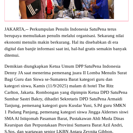
JAKARTA,-- Perkumpulan Penulis Indonesia SatuPena terus
berupaya memuliakan penulis melalui organisasi. Sekarang nilai
ekonomi menulis makin berkurang. Hal itu disebabkan di era
digital dan banjir informasi saat ini, hal-hal gratis semakin banyak
ditemui.
Demikian diungkapkan Ketua Umum DPP SatuPena Indonesia
Denny JA saat menerima pemenang juara II Lomba Menulis Surat
Bagi Guru dan Siswa se-Sumatera Barat kategori guru dan
kategori siswa, Kamis (11/9/2025) malam di hotel The Ritz
Carlton, Jakarta. Rombongan yang dipimpin Ketua DPD SatuPena
Sumbar Sastri Bakry, dihadiri Sekretaris DPD SatuPena Armaidi
Tanjung, pemenang kategori guru Kusdar Yuni, S.Pd guru SMKN
1 Padang Panjang, pemenang kategori siswa Jingga Aldernes siswi
SMA Al Istiqomah Pasaman Barat, Pustakawan Ahli Muda Dinas
Kearsipan dan Perpustakaan Provinsi Sumaera Barat Azil Andri,
S.Sos, dan wartawan senior LKBN Antara Zeynita Gibbon.