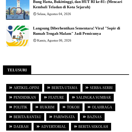
Bung Hatta, Bukittinggi, dan HUT RI ke-81: (Mencari
Kembali Teladan di Kota Sejarah)
Selasa, Agustus 04, 2026
Langsung Diberhentikan Sementara! Viral "Sopir di
Rumah Tengah Malam" Jadi Pemicunya
Kamis, Agustus 06, 2026
TELUSURI
ARTIKEL-OPINI
BERITA UTAMA
SERBA-SERBI
PENDIDIKAN
FEATURE
SALINGKA SUMBAR
POLITIK
HUKRIM
TOKOH
OLAHRAGA
BERITA RANTAU
PARIWISATA
BAZNAS
DAERAH
ADVERTORIAL
BERITA SEKOLAH