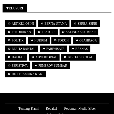
TELUSURI
ARTIKEL-OPINI
BERITA UTAMA
SERBA-SERBI
PENDIDIKAN
FEATURE
SALINGKA SUMBAR
POLITIK
HUKRIM
TOKOH
OLAHRAGA
BERITA RANTAU
PARIWISATA
BAZNAS
DAERAH
ADVERTORIAL
BERITA SEKOLAH
PERISTIWA
PEMPROV SUMBAR
HUT PRAMUKA KE-60
Tentang Kami
Redaksi
Pedoman Media Siber