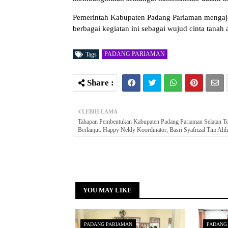
Pemerintah Kabupaten Padang Pariaman mengaja
berbagai kegiatan ini sebagai wujud cinta tanah
PADANG PARIAMAN
Tags
LEBIH LAMA
Tahapan Pembentukan Kabupaten Padang Pariaman Selatan T
Berlanjut: Happy Neldy Koordinator, Basri Syafrizal Tim Ahli
YOU MAY LIKE
PADANG PARIAMAN
PADANG