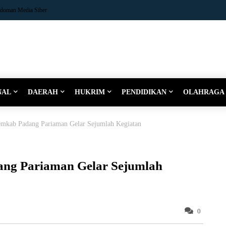
doman Media Siber
NAL
DAERAH
HUKRIM
PENDIDIKAN
OLAHRAGA
mkab Padang Pariaman Gelar Sejumlah Kegiatan
ang Pariaman Gelar Sejumlah
0