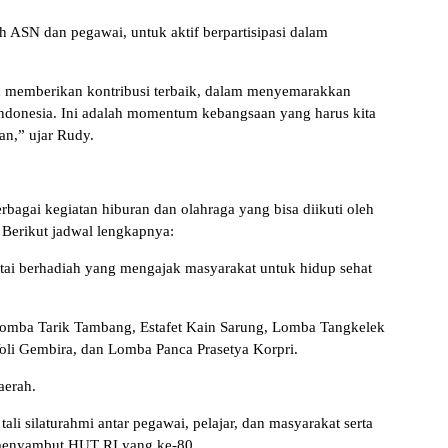
ASN dan pegawai, untuk aktif berpartisipasi dalam
 memberikan kontribusi terbaik, dalam menyemarakkan
donesia. Ini adalah momentum kebangsaan yang harus kita
n,” ujar Rudy.
agai kegiatan hiburan dan olahraga yang bisa diikuti oleh
Berikut jadwal lengkapnya:
ntai berhadiah yang mengajak masyarakat untuk hidup sehat
Lomba Tarik Tambang, Estafet Kain Sarung, Lomba Tangkelek
oli Gembira, dan Lomba Panca Prasetya Korpri.
aerah.
li silaturahmi antar pegawai, pelajar, dan masyarakat serta
menyambut HUT RI yang ke-80.