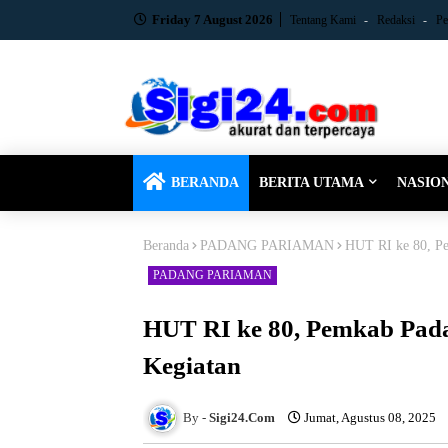
Friday 7 August 2026
Tentang Kami
Redaksi
Pe
BERANDA
BERITA UTAMA
NASIO
Beranda
PADANG PARIAMAN
HUT RI ke 80, Pe
PADANG PARIAMAN
HUT RI ke 80, Pemkab Pad
Kegiatan
Sigi24.Com
Jumat, Agustus 08, 2025