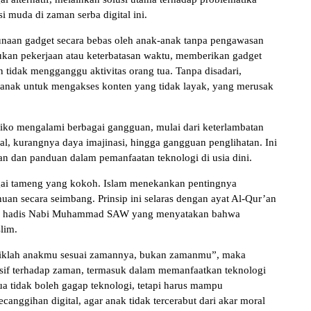
muda di zaman serba digital ini.
gunaan gadget secara bebas oleh anak-anak tanpa pengawasan
ukan pekerjaan atau keterbatasan waktu, memberikan gadget
tidak mengganggu aktivitas orang tua. Tanpa disadari,
i anak untuk mengakses konten yang tidak layak, yang merusak
isiko mengalami berbagai gangguan, mulai dari keterlambatan
ial, kurangnya daya imajinasi, hingga gangguan penglihatan. Ini
an dan panduan dalam pemanfaatan teknologi di usia dini.
agai tameng yang kokoh. Islam menekankan pentingnya
an secara seimbang. Prinsip ini selaras dengan ayat Al-Qur’an
oleh hadis Nabi Muhammad SAW yang menyatakan bahwa
lim.
idiklah anakmu sesuai zamannya, bukan zamanmu”, maka
nsif terhadap zaman, termasuk dalam memanfaatkan teknologi
tua tidak boleh gagap teknologi, tetapi harus mampu
canggihan digital, agar anak tidak tercerabut dari akar moral