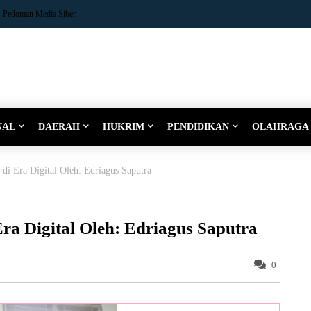
Pedoman Media Siber
NAL
DAERAH
HUKRIM
PENDIDIKAN
OLAHRAGA
 di Era Digital Oleh: Edriagus Saputra
ra Digital Oleh: Edriagus Saputra
0