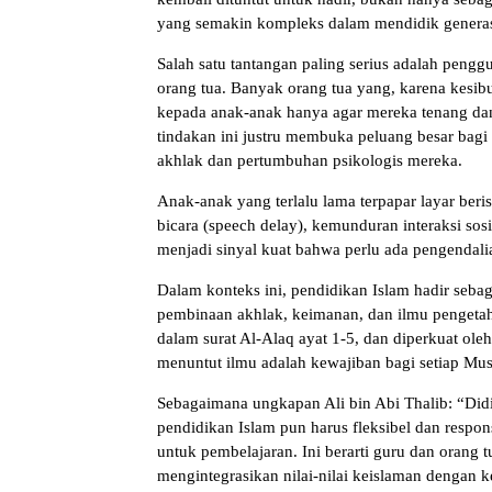
yang semakin kompleks dalam mendidik generasi 
Salah satu tantangan paling serius adalah peng
orang tua. Banyak orang tua yang, karena kesib
kepada anak-anak hanya agar mereka tenang dan 
tindakan ini justru membuka peluang besar bag
akhlak dan pertumbuhan psikologis mereka.
Anak-anak yang terlalu lama terpapar layar ber
bicara (speech delay), kemunduran interaksi sos
menjadi sinyal kuat bahwa perlu ada pengendali
Dalam konteks ini, pendidikan Islam hadir seb
pembinaan akhlak, keimanan, dan ilmu pengetahu
dalam surat Al-Alaq ayat 1-5, dan diperkuat 
menuntut ilmu adalah kewajiban bagi setiap Mus
Sebagaimana ungkapan Ali bin Abi Thalib: “D
pendidikan Islam pun harus fleksibel dan respo
untuk pembelajaran. Ini berarti guru dan orang 
mengintegrasikan nilai-nilai keislaman dengan ke