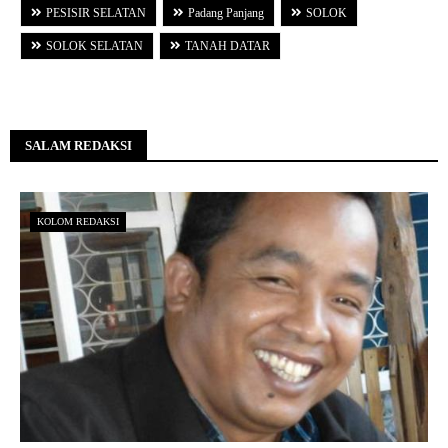
PESISIR SELATAN
Padang Panjang
SOLOK
SOLOK SELATAN
TANAH DATAR
SALAM REDAKSI
KOLOM REDAKSI