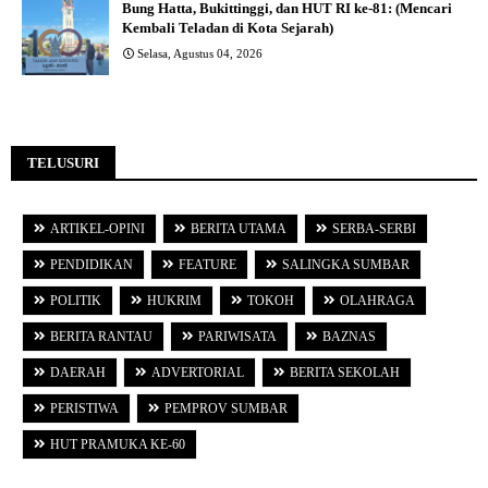
Bung Hatta, Bukittinggi, dan HUT RI ke-81: (Mencari
Kembali Teladan di Kota Sejarah)
Selasa, Agustus 04, 2026
TELUSURI
ARTIKEL-OPINI
BERITA UTAMA
SERBA-SERBI
PENDIDIKAN
FEATURE
SALINGKA SUMBAR
POLITIK
HUKRIM
TOKOH
OLAHRAGA
BERITA RANTAU
PARIWISATA
BAZNAS
DAERAH
ADVERTORIAL
BERITA SEKOLAH
PERISTIWA
PEMPROV SUMBAR
HUT PRAMUKA KE-60