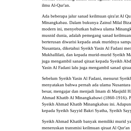
ilmu Al-Qur'an.
Ada beberapa jalur sanad keilmuan qira'at Al Qu
Minangkabau. Dalam bukunya Zainul Milal Bizawi
modern ini, menyebutkan bahwa ulama Minangka
musnid dunia, adalah pemegang sanad keilmuan d
berterusan diwarisi kepada anak muridnya sampa
Nusantara, diketahui Syeikh Yasin Al Fadani me
Mukhallilati, dan kepada murid-murid Syeikh 
juga mengambil sanad qiraat kepada Syeikh Ab
Yasin Al Fadani lalu juga mengambil sanad qira
Sebelum Syeikh Yasin Al Fadani, menurut Syeik
menyatakan bahwa pernah ada ulama Nusantara 
besar, mengajar dan menjadi Imam di Masjidil H
Ahmad Khatib Al Minangkabawi (1860-1916). Pe
Syeikh Ahmad Khatib Minangkabau ini. Adapun b
kepada Syeikh Sayyid Bakri Syatha, Syeikh Sa
Syeikh Ahmad Khatib banyak memiliki murid yan
meneruskan transmisi keilmuan qiraat Al Qur'a