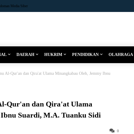
doman Media Siber
NAL
DAERAH
HUKRIM
PENDIDIKAN
OLAHRAGA
lmu Al-Qur'an dan Qira'at Ulama Minangkabau Oleh, Jemmy Ibnu
Al-Qur'an dan Qira'at Ulama
bnu Suardi, M.A. Tuanku Sidi
0