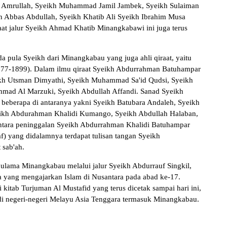
m Amrullah, Syeikh Muhammad Jamil Jambek, Syeikh Sulaiman
 Abbas Abdullah, Syeikh Khatib Ali Syeikh Ibrahim Musa
at jalur Syeikh Ahmad Khatib Minangkabawi ini juga terus
pula Syeikh dari Minangkabau yang juga ahli qiraat, yaitu
777-1899). Dalam ilmu qiraat Syeikh Abdurrahman Batuhampar
kh Utsman Dimyathi, Syeikh Muhammad Sa'id Qudsi, Syeikh
hmad Al Marzuki, Syeikh Abdullah Affandi. Sanad Syeikh
beberapa di antaranya yakni Syeikh Batubara Andaleh, Syeikh
eikh Abdurahman Khalidi Kumango, Syeikh Abdullah Halaban,
antara peninggalan Syeikh Abdurrahman Khalidi Batuhampar
af) yang didalamnya terdapat tulisan tangan Syeikh
 sab'ah.
 ulama Minangkabau melalui jalur Syeikh Abdurrauf Singkil,
 yang mengajarkan Islam di Nusantara pada abad ke-17.
 kitab Turjuman Al Mustafid yang terus dicetak sampai hari ini,
 di negeri-negeri Melayu Asia Tenggara termasuk Minangkabau.