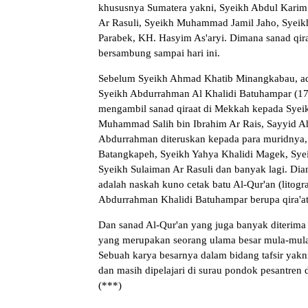
khususnya Sumatera yakni, Syeikh Abdul Kari
Ar Rasuli, Syeikh Muhammad Jamil Jaho, Syeikh
Parabek, KH. Hasyim As'aryi. Dimana sanad qira
bersambung sampai hari ini.
Sebelum Syeikh Ahmad Khatib Minangkabau, ada 
Syeikh Abdurrahman Al Khalidi Batuhampar (1
mengambil sanad qiraat di Mekkah kepada Syei
Muhammad Salih bin Ibrahim Ar Rais, Sayyid A
Abdurrahman diteruskan kepada para muridnya, 
Batangkapeh, Syeikh Yahya Khalidi Magek, Sy
Syeikh Sulaiman Ar Rasuli dan banyak lagi. Di
adalah naskah kuno cetak batu Al-Qur'an (litogr
Abdurrahman Khalidi Batuhampar berupa qira'at
Dan sanad Al-Qur'an yang juga banyak diterima
yang merupakan seorang ulama besar mula-mula
Sebuah karya besarnya dalam bidang tafsir yakni
dan masih dipelajari di surau pondok pesantren
(***)