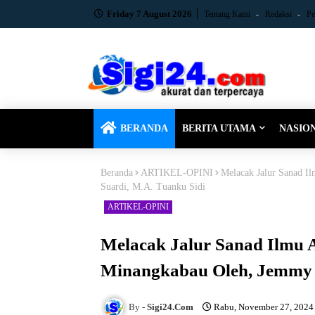
Friday 7 August 2026
Tentang Kami
Redaksi
Pe
BERANDA
BERITA UTAMA
NASIO
Beranda
ARTIKEL-OPINI
Melacak Jalur Sanad I
Suardi, M.A. Tuanku Sidi
ARTIKEL-OPINI
Melacak Jalur Sanad Ilmu 
Minangkabau Oleh, Jemmy I
Sigi24.Com
Rabu, November 27, 2024