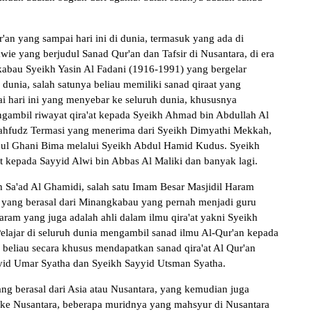
r'an yang sampai hari ini di dunia, termasuk yang ada di
e yang berjudul Sanad Qur'an dan Tafsir di Nusantara, di era
bau Syeikh Yasin Al Fadani (1916-1991) yang bergelar
unia, salah satunya beliau memiliki sanad qiraat yang
i hari ini yang menyebar ke seluruh dunia, khususnya
ngambil riwayat qira'at kepada Syeikh Ahmad bin Abdullah Al
Mahfudz Termasi yang menerima dari Syeikh Dimyathi Mekkah,
dul Ghani Bima melalui Syeikh Abdul Hamid Kudus. Syeikh
at kepada Sayyid Alwi bin Abbas Al Maliki dan banyak lagi.
h Sa'ad Al Ghamidi, salah satu Imam Besar Masjidil Haram
yang berasal dari Minangkabau yang pernah menjadi guru
aram yang juga adalah ahli dalam ilmu qira'at yakni Syeikh
lajar di seluruh dunia mengambil sanad ilmu Al-Qur'an kepada
eliau secara khusus mendapatkan sanad qira'at Al Qur'an
yyid Umar Syatha dan Syeikh Sayyid Utsman Syatha.
g berasal dari Asia atau Nusantara, yang kemudian juga
n ke Nusantara, beberapa muridnya yang mahsyur di Nusantara