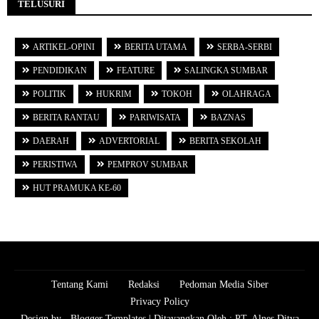
TELUSURI
ARTIKEL-OPINI
BERITA UTAMA
SERBA-SERBI
PENDIDIKAN
FEATURE
SALINGKA SUMBAR
POLITIK
HUKRIM
TOKOH
OLAHRAGA
BERITA RANTAU
PARIWISATA
BAZNAS
DAERAH
ADVERTORIAL
BERITA SEKOLAH
PERISTIWA
PEMPROV SUMBAR
HUT PRAMUKA KE-60
Tentang Kami
Redaksi
Pedoman Media Siber
Privacy Policy
Design by -
Blogger Templates
| Ditayangkan Oleh :
PT. Alnes Ditya