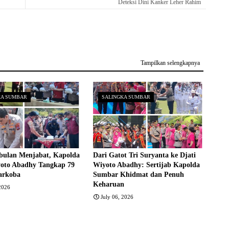
Deteksi Dini Kanker Leher Rahim
Tampilkan selengkapnya
KA SUMBAR
SALINGKA SUMBAR
bulan Menjabat, Kapolda
Dari Gatot Tri Suryanta ke Djati
yoto Abadhy Tangkap 79
Wiyoto Abadhy: Sertijab Kapolda
arkoba
Sumbar Khidmat dan Penuh
Keharuan
 2026
July 06, 2026