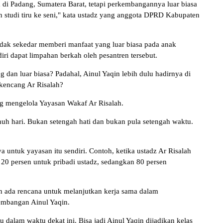
 di Padang, Sumatera Barat, tetapi perkembangannya luar biasa
n studi tiru ke seni," kata ustadz yang anggota DPRD Kabupaten
 tidak sekedar memberi manfaat yang luar biasa pada anak
diri dapat limpahan berkah oleh pesantren tersebut.
dan luar biasa? Padahal, Ainul Yaqin lebih dulu hadirnya di
 kencang Ar Risalah?
ng mengelola Yayasan Wakaf Ar Risalah.
h hari. Bukan setengah hati dan bukan pula setengah waktu.
untuk yayasan itu sendiri. Contoh, ketika ustadz Ar Risalah
a 20 persen untuk pribadi ustadz, sedangkan 80 persen
Dan ada rencana untuk melanjutkan kerja sama dalam
embangan Ainul Yaqin.
tu dalam waktu dekat ini. Bisa jadi Ainul Yaqin dijadikan kelas