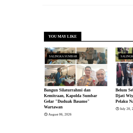
YOU MAY LIKE
SALINGKA SUMBAR
SALING
Bangun Silaturrahmi dan
Belum Se
Kemitraan, Kapolda Sumbar
Djati Wi
Gelar "Duduak Basamo"
Pelaku N
Wartawan
July 20,
August 06, 2026