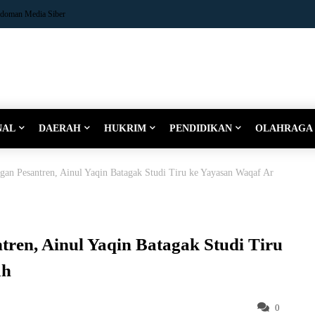
doman Media Siber
NAL
DAERAH
HUKRIM
PENDIDIKAN
OLAHRAGA
an Pesantren, Ainul Yaqin Batagak Studi Tiru ke Yayasan Waqaf Ar
ren, Ainul Yaqin Batagak Studi Tiru
ah
0