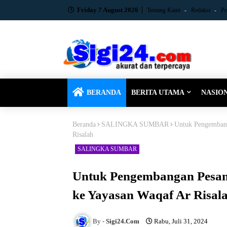
Friday 7 August 2026
Tentang Kami
Redaksi
Pe
BERANDA
BERITA UTAMA
NASIO
Beranda
SALINGKA SUMBAR
Untuk Pengembang
Risalah
SALINGKA SUMBAR
Untuk Pengembangan Pesant
ke Yayasan Waqaf Ar Risal
Sigi24.Com
Rabu, Juli 31, 2024