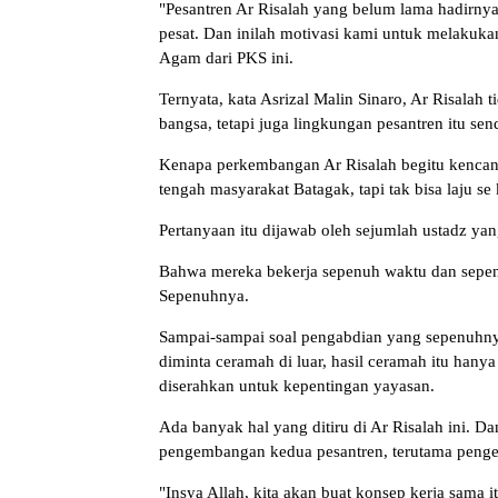
"Pesantren Ar Risalah yang belum lama hadirnya
pesat. Dan inilah motivasi kami untuk melakuka
Agam dari PKS ini.
Ternyata, kata Asrizal Malin Sinaro, Ar Risalah
bangsa, tetapi juga lingkungan pesantren itu sen
Kenapa perkembangan Ar Risalah begitu kencang 
tengah masyarakat Batagak, tapi tak bisa laju se
Pertanyaan itu dijawab oleh sejumlah ustadz ya
Bahwa mereka bekerja sepenuh waktu dan sepenu
Sepenuhnya.
Sampai-sampai soal pengabdian yang sepenuhnya 
diminta ceramah di luar, hasil ceramah itu hany
diserahkan untuk kepentingan yayasan.
Ada banyak hal yang ditiru di Ar Risalah ini. 
pengembangan kedua pesantren, terutama peng
"Insya Allah, kita akan buat konsep kerja sama i