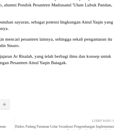
aro, alumni Pondok Pesantren Madrasatul 'Ulum Lubuk Pandan,
utuhan sayuran, sebagai potensi lingkungan Ainul Yaqin yang
nnya.
gin mencari pesantren lainnya, sehingga sekali pengantaran itu
lin Sinaro.
ajaran Ar Risalah, yang telah berbagi ilmu dan konsep untuk
angan Pesantren Ainul Yaqin Batagak.
LEBIH BARU
aman
Dinkes Padang Pariaman Gelar Sosialisasi Pengembangan Implementasi