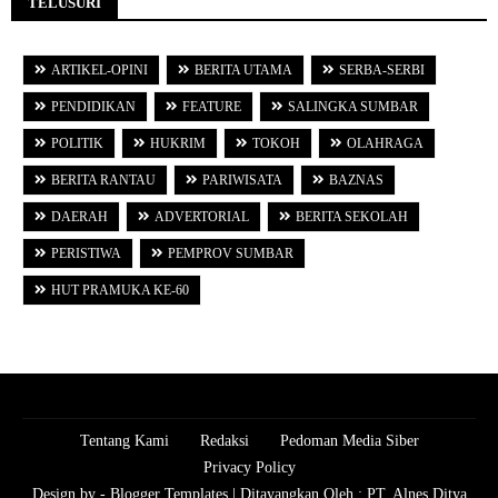
TELUSURI
ARTIKEL-OPINI
BERITA UTAMA
SERBA-SERBI
PENDIDIKAN
FEATURE
SALINGKA SUMBAR
POLITIK
HUKRIM
TOKOH
OLAHRAGA
BERITA RANTAU
PARIWISATA
BAZNAS
DAERAH
ADVERTORIAL
BERITA SEKOLAH
PERISTIWA
PEMPROV SUMBAR
HUT PRAMUKA KE-60
Tentang Kami
Redaksi
Pedoman Media Siber
Privacy Policy
Design by -
Blogger Templates
| Ditayangkan Oleh :
PT. Alnes Ditya