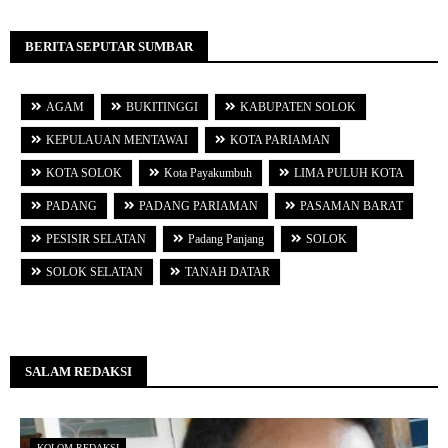
BERITA SEPUTAR SUMBAR
AGAM
BUKITINGGI
KABUPATEN SOLOK
KEPULAUAN MENTAWAI
KOTA PARIAMAN
KOTA SOLOK
Kota Payakumbuh
LIMA PULUH KOTA
PADANG
PADANG PARIAMAN
PASAMAN BARAT
PESISIR SELATAN
Padang Panjang
SOLOK
SOLOK SELATAN
TANAH DATAR
SALAM REDAKSI
KOLOM REDAKSI