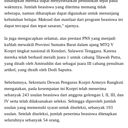
diharapkan mereka dapat menyelesaikan pendidikan tepat pada
waktunya. Jumlah beasiswa yang diterima memang tidak
seberapa, namun diharapkan dapat digunakan untuk menunjang
kebutuhan belajar. Maksud dan manfaat dari program beasiswa ini
dapat tercapai dan tepat sasaran," ujarnya.
Ia juga mengucapkan selamat, atas prestasi PNS yang menjadi
kafilah mewakili Provinsi Sumatra Barat dalam ajang MTQ V
Korpri tingkat nasional di Kendari, Sulawesi Tenggara. Karena
mereka telah berhasil meraih juara 1 untuk cabang Tilawah Putra,
yang diraih oleh Amiruddin dan sebagai juara III cabang penulisan
artikel, yang diraih oleh Dodi Saputra.
Sebelumnya, Sekretaris Dewan Pengurus Korpri Armeyn Rangkuti
mengatakan, pada kesempatan ini Korpri telah menerima
sebanyak 243 usulan beasiswa dari anggota golongan I, II, III, dan
IV serta telah dilaksanakan seleksi. Sehingga diperoleh jumlah
usulan yang memenuhi syarat untuk diseleksi, sebanyak 193
usulan. Setelah diseleksi, jumlah penerima beasiswa ditetapkan
seluruhnya sebanyak 54 orang.