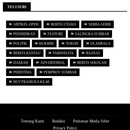
TELUSURI
ARTIKEL-OPINI
BERITA UTAMA
SERBA-SERBI
PENDIDIKAN
FEATURE
SALINGKA SUMBAR
POLITIK
HUKRIM
TOKOH
OLAHRAGA
BERITA RANTAU
PARIWISATA
BAZNAS
DAERAH
ADVERTORIAL
BERITA SEKOLAH
PERISTIWA
PEMPROV SUMBAR
HUT PRAMUKA KE-60
Tentang Kami
Redaksi
Pedoman Media Siber
Privacy Policy