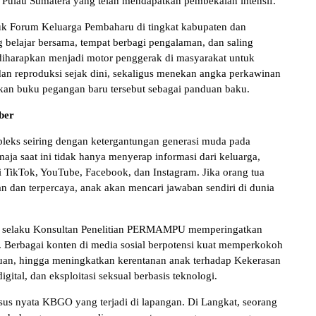
i Pulau Sumatera yang telah mendapatkan pembekalan intensif.
uk Forum Keluarga Pembaharu di tingkat kabupaten dan
g belajar bersama, tempat berbagi pengalaman, dan saling
iharapkan menjadi motor penggerak di masyarakat untuk
n reproduksi sejak dini, sekaligus menekan angka perkawinan
kan buku pegangan baru tersebut sebagai panduan baku.
ber
leks seiring dengan ketergantungan generasi muda pada
ja saat ini tidak hanya menyerap informasi dari keluarga,
ti TikTok, YouTube, Facebook, dan Instagram. Jika orang tua
 dan terpercaya, anak akan mencari jawaban sendiri di dunia
ri selaku Konsultan Penelitian PERMAMPU memperingatkan
l. Berbagai konten di media sosial berpotensi kuat memperkokoh
uan, hingga meningkatkan kerentanan anak terhadap Kekerasan
tal, dan eksploitasi seksual berbasis teknologi.
sus nyata KBGO yang terjadi di lapangan. Di Langkat, seorang