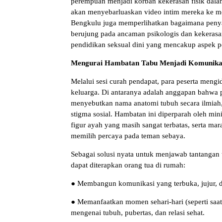
perempuan menjadi korban kekerasan fisik da
akan menyebarluaskan video intim mereka ke med
Bengkulu juga memperlihatkan bagaimana penyal
berujung pada ancaman psikologis dan kekerasa
pendidikan seksual dini yang mencakup aspek per
Mengurai Hambatan Tabu Menjadi Komunika
Melalui sesi curah pendapat, para peserta mengi
keluarga. Di antaranya adalah anggapan bahwa p
menyebutkan nama anatomi tubuh secara ilmiah,
stigma sosial. Hambatan ini diperparah oleh mi
figur ayah yang masih sangat terbatas, serta ma
memilih percaya pada teman sebaya.
Sebagai solusi nyata untuk menjawab tantangan t
dapat diterapkan orang tua di rumah:
● Membangun komunikasi yang terbuka, jujur, da
● Memanfaatkan momen sehari-hari (seperti saat
mengenai tubuh, pubertas, dan relasi sehat.