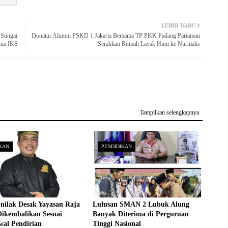
LEBIH BARU
 Sungai
Donatur Alumni PSKD 1 Jakarta Bersama TP PKK Padang Pariaman
tua IKS
Serahkan Rumah Layak Huni ke Nurmalis
Tampilkan selengkapnya
KAN
PENDIDIKAN
nilak Desak Yayasan Raja
Lulusan SMAN 2 Lubuk Alung
Dikembalikan Sesuai
Banyak Diterima di Perguruan
wal Pendirian
Tinggi Nasional