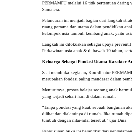
PERMAMPU melalui 16 titik pertemuan daring ya
Sumatera.
Peluncuran ini menjadi bagian dari langkah s
ruang pertama dan utama dalam pendidikan anak. 
kelompok usia tumbuh kembang anak, yaitu usia
Langkah ini difokuskan sebagai upaya preventi
Perkawinan usia anak & di bawah 19 tahun, se
Keluarga Sebagai Pondasi Utama Karakter A
Saat membuka kegiatan, Koordinator PERMAMP
merupakan fondasi paling mendasar dalam pemb
Menurutnya, proses belajar seorang anak bermula
yang terjadi sehari-hari di dalam rumah.
"Tanpa pondasi yang kuat, sebuah bangunan akan
dilihat dan dialaminya di rumah. Jika rumah di
tumbuh dengan nilai-nilai tersebut," ujar Dina.
Penyusunan buku ini berangkat dari pengalam