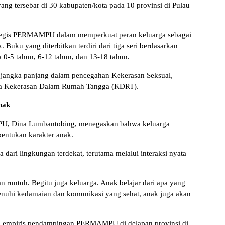
ng tersebar di 30 kabupaten/kota pada 10 provinsi di Pulau
trategis PERMAMPU dalam memperkuat peran keluarga sebagai
Buku yang diterbitkan terdiri dari tiga seri berdasarkan
 0-5 tahun, 6-12 tahun, dan 13-18 tahun.
f jangka panjang dalam pencegahan Kekerasan Seksual,
rta Kekerasan Dalam Rumah Tangga (KDRT).
nak
U, Dina Lumbantobing, menegaskan bahwa keluarga
entukan karakter anak.
 dari lingkungan terdekat, terutama melalui interaksi nyata
 runtuh. Begitu juga keluarga. Anak belajar dari apa yang
penuhi kedamaian dan komunikasi yang sehat, anak juga akan
an empiris pendampingan PERMAMPU di delapan provinsi di