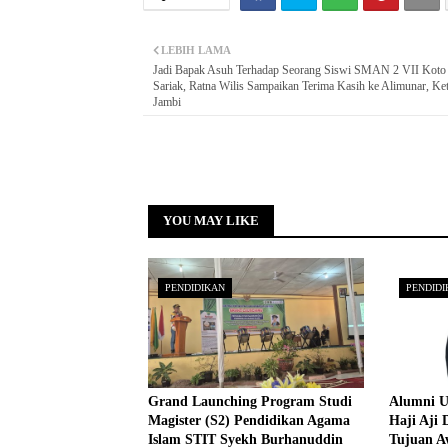
LEBIH LAMA
Jadi Bapak Asuh Terhadap Seorang Siswi SMAN 2 VII Koto
Sariak, Ratna Wilis Sampaikan Terima Kasih ke Alimunar, Ke
Jambi
YOU MAY LIKE
PENDIDIKAN
PENDIDI
Grand Launching Program Studi
Alumni U
Magister (S2) Pendidikan Agama
Haji Aji 
Islam STIT Syekh Burhanuddin
Tujuan A