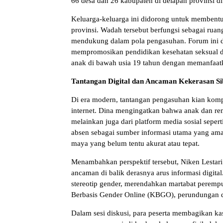
66 desa dan 26 kabupaten di delapan provinsi d
Keluarga-keluarga ini didorong untuk membent
provinsi. Wadah tersebut berfungsi sebagai ruan
mendukung dalam pola pengasuhan. Forum ini d
mempromosikan pendidikan kesehatan seksual da
anak di bawah usia 19 tahun dengan memanfaat
Tantangan Digital dan Ancaman Kekerasan Si
Di era modern, tantangan pengasuhan kian komp
internet. Dina mengingatkan bahwa anak dan rema
melainkan juga dari platform media sosial seper
absen sebagai sumber informasi utama yang aman
maya yang belum tentu akurat atau tepat.
Menambahkan perspektif tersebut, Niken Lesta
ancaman di balik derasnya arus informasi digita
stereotip gender, merendahkan martabat peremp
Berbasis Gender Online (KBGO), perundungan digi
Dalam sesi diskusi, para peserta membagikan ka