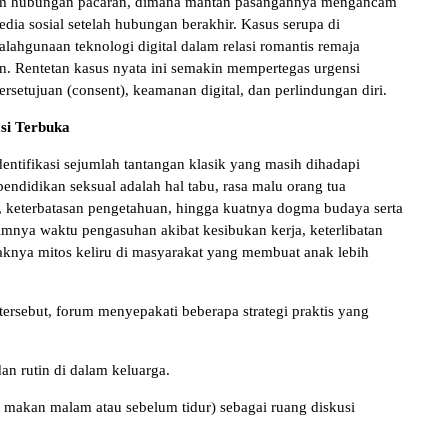
lam hubungan pacaran, dimana mantan pasangannya mengancam
ia sosial setelah hubungan berakhir. Kasus serupa di
ahgunaan teknologi digital dalam relasi romantis remaja
n. Rentetan kasus nyata ini semakin mempertegas urgensi
setujuan (consent), keamanan digital, dan perlindungan diri.
si Terbuka
dentifikasi sejumlah tantangan klasik yang masih dihadapi
endidikan seksual adalah hal tabu, rasa malu orang tua
 keterbatasan pengetahuan, hingga kuatnya dogma budaya serta
nimnya waktu pengasuhan akibat kesibukan kerja, keterlibatan
raknya mitos keliru di masyarakat yang membuat anak lebih
ersebut, forum menyepakati beberapa strategi praktis yang
n rutin di dalam keluarga.
 makan malam atau sebelum tidur) sebagai ruang diskusi