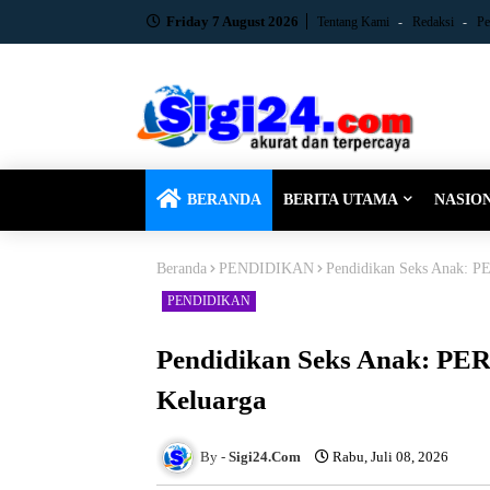
Friday 7 August 2026
Tentang Kami
Redaksi
Pe
BERANDA
BERITA UTAMA
NASIO
Beranda
PENDIDIKAN
Pendidikan Seks Anak: 
PENDIDIKAN
Pendidikan Seks Anak: P
Keluarga
Sigi24.Com
Rabu, Juli 08, 2026