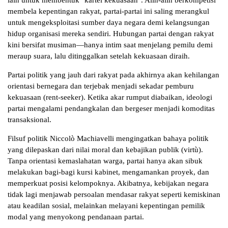
lain untuk membentuk "kartel kekuasaan". Alih-alih berkompetisi
membela kepentingan rakyat, partai-partai ini saling merangkul
untuk mengeksploitasi sumber daya negara demi kelangsungan
hidup organisasi mereka sendiri. Hubungan partai dengan rakyat
kini bersifat musiman—hanya intim saat menjelang pemilu demi
meraup suara, lalu ditinggalkan setelah kekuasaan diraih.
Partai politik yang jauh dari rakyat pada akhirnya akan kehilangan
orientasi bernegara dan terjebak menjadi sekadar pemburu
kekuasaan (rent-seeker). Ketika akar rumput diabaikan, ideologi
partai mengalami pendangkalan dan bergeser menjadi komoditas
transaksional.
Filsuf politik Niccolò Machiavelli mengingatkan bahaya politik
yang dilepaskan dari nilai moral dan kebajikan publik (virtù).
Tanpa orientasi kemaslahatan warga, partai hanya akan sibuk
melakukan bagi-bagi kursi kabinet, mengamankan proyek, dan
memperkuat posisi kelompoknya. Akibatnya, kebijakan negara
tidak lagi menjawab persoalan mendasar rakyat seperti kemiskinan
atau keadilan sosial, melainkan melayani kepentingan pemilik
modal yang menyokong pendanaan partai.