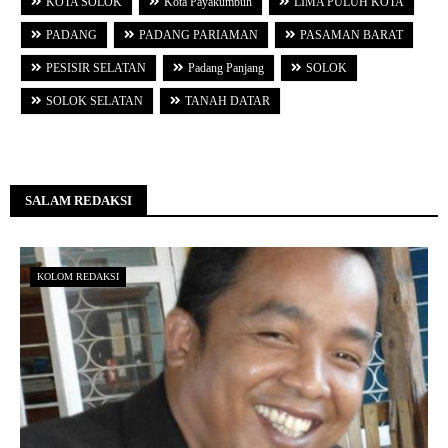
KOTA SOLOK
Kota Payakumbuh
LIMA PULUH KOTA
PADANG
PADANG PARIAMAN
PASAMAN BARAT
PESISIR SELATAN
Padang Panjang
SOLOK
SOLOK SELATAN
TANAH DATAR
SALAM REDAKSI
KOLOM REDAKSI