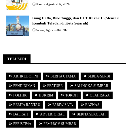
Kamis, Agustus 06, 2026
Bung Hatta, Bukittinggi, dan HUT RI ke-81: (Mencari
Kembali Teladan di Kota Sejarah)
Selasa, Agustus 04, 2026
TELUSURI
ARTIKEL-OPINI
BERITA UTAMA
SERBA-SERBI
PENDIDIKAN
FEATURE
SALINGKA SUMBAR
POLITIK
HUKRIM
TOKOH
OLAHRAGA
BERITA RANTAU
PARIWISATA
BAZNAS
DAERAH
ADVERTORIAL
BERITA SEKOLAH
PERISTIWA
PEMPROV SUMBAR