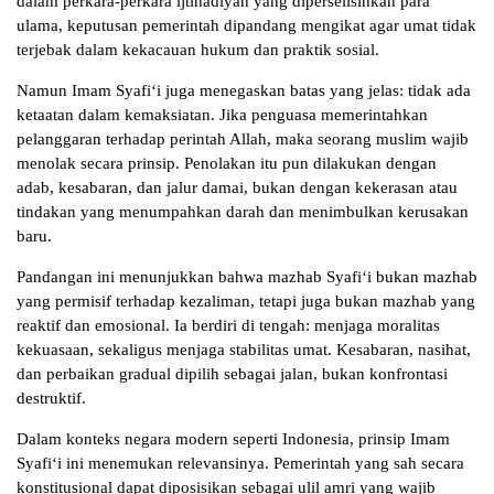
dalam perkara-perkara ijtihadiyah yang diperselisihkan para
ulama, keputusan pemerintah dipandang mengikat agar umat tidak
terjebak dalam kekacauan hukum dan praktik sosial.
Namun Imam Syafi‘i juga menegaskan batas yang jelas: tidak ada
ketaatan dalam kemaksiatan. Jika penguasa memerintahkan
pelanggaran terhadap perintah Allah, maka seorang muslim wajib
menolak secara prinsip. Penolakan itu pun dilakukan dengan
adab, kesabaran, dan jalur damai, bukan dengan kekerasan atau
tindakan yang menumpahkan darah dan menimbulkan kerusakan
baru.
Pandangan ini menunjukkan bahwa mazhab Syafi‘i bukan mazhab
yang permisif terhadap kezaliman, tetapi juga bukan mazhab yang
reaktif dan emosional. Ia berdiri di tengah: menjaga moralitas
kekuasaan, sekaligus menjaga stabilitas umat. Kesabaran, nasihat,
dan perbaikan gradual dipilih sebagai jalan, bukan konfrontasi
destruktif.
Dalam konteks negara modern seperti Indonesia, prinsip Imam
Syafi‘i ini menemukan relevansinya. Pemerintah yang sah secara
konstitusional dapat diposisikan sebagai ulil amri yang wajib