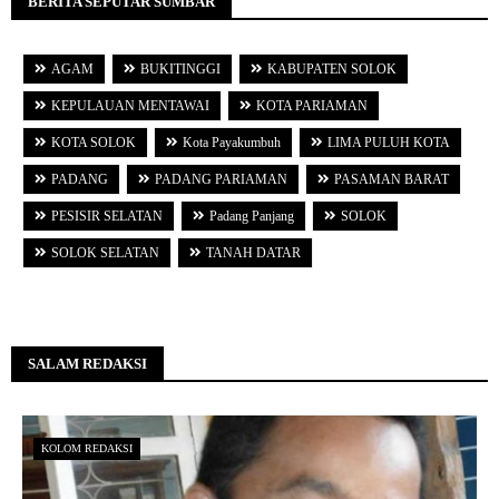
BERITA SEPUTAR SUMBAR
AGAM
BUKITINGGI
KABUPATEN SOLOK
KEPULAUAN MENTAWAI
KOTA PARIAMAN
KOTA SOLOK
Kota Payakumbuh
LIMA PULUH KOTA
PADANG
PADANG PARIAMAN
PASAMAN BARAT
PESISIR SELATAN
Padang Panjang
SOLOK
SOLOK SELATAN
TANAH DATAR
SALAM REDAKSI
KOLOM REDAKSI