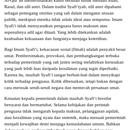
Al-Qur’an memerintahkan kaum beriman untuk menaati Allah,
Rasul, dan ulil amri. Dalam tradisi Syafi‘iyah, ulil amri dipahami
sebagai pemegang otoritas yang sah dalam mengatur urusan
publik, meskipun mereka tidak selalu ideal atau sempurna. Imam
Syafi‘i tidak mensyaratkan penguasa harus maksum atau
sepenuhnya adil agar ditaati. Yang lebih ditekankan adalah
keabsahan kekuasaan dan fungsinya menjaga ketertiban.
Bagi Imam Syafi‘i, kekacauan sosial (fitnah) adalah penyakit besar
umat. Pemberontakan, provokasi, dan pembangkangan terbuka
terhadap pemerintah yang sah justru sering melahirkan kerusakan
yang jauh lebih luas daripada kezaliman yang ingin diperbaiki.
Karena itu, mazhab Syafi‘i sangat berhati-hati dalam menyikapi
kritik terhadap penguasa. Kritik dibenarkan, tetapi bukan dengan
cara merusak sendi-sendi negara dan memecah persatuan umat.
Ketaatan kepada pemerintah dalam mazhab Syafi‘i bersifat
bersyarat dan bermartabat. Selama kebijakan dan perintah
penguasa tidak mengarah kepada maksiat, pelanggaran aqidah,
atau kezaliman yang nyata dan sistemik, maka menaati pemerintah
menjadi kewajiban demi menjaga kemaslahatan umum. Bahkan