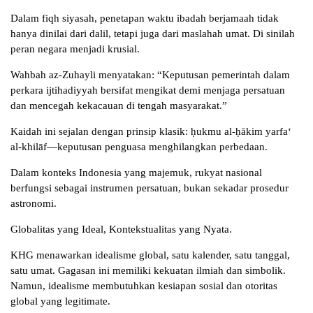
Dalam fiqh siyasah, penetapan waktu ibadah berjamaah tidak
hanya dinilai dari dalil, tetapi juga dari maslahah umat. Di sinilah
peran negara menjadi krusial.
Wahbah az-Zuhayli menyatakan: “Keputusan pemerintah dalam
perkara ijtihadiyyah bersifat mengikat demi menjaga persatuan
dan mencegah kekacauan di tengah masyarakat.”
Kaidah ini sejalan dengan prinsip klasik: ḥukmu al-ḥākim yarfa‘
al-khilāf—keputusan penguasa menghilangkan perbedaan.
Dalam konteks Indonesia yang majemuk, rukyat nasional
berfungsi sebagai instrumen persatuan, bukan sekadar prosedur
astronomi.
Globalitas yang Ideal, Kontekstualitas yang Nyata.
KHG menawarkan idealisme global, satu kalender, satu tanggal,
satu umat. Gagasan ini memiliki kekuatan ilmiah dan simbolik.
Namun, idealisme membutuhkan kesiapan sosial dan otoritas
global yang legitimate.