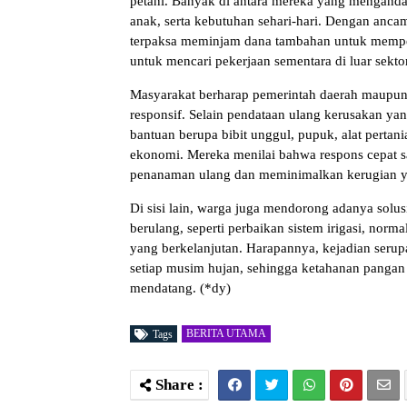
petani. Banyak di antara mereka yang menganda
anak, serta kebutuhan sehari-hari. Dengan anc
terpaksa meminjam dana tambahan untuk mempe
untuk mencari pekerjaan sementara di luar sektor
Masyarakat berharap pemerintah daerah maupun i
responsif. Selain pendataan ulang kerusakan ya
bantuan berupa bibit unggul, pupuk, alat pertan
ekonomi. Mereka menilai bahwa respons cepat sa
penanaman ulang dan meminimalkan kerugian ya
Di sisi lain, warga juga mendorong adanya solus
berulang, seperti perbaikan sistem irigasi, norma
yang berkelanjutan. Harapannya, kejadian serup
setiap musim hujan, sehingga ketahanan pangan l
mendatang. (*dy)
BERITA UTAMA
Tags