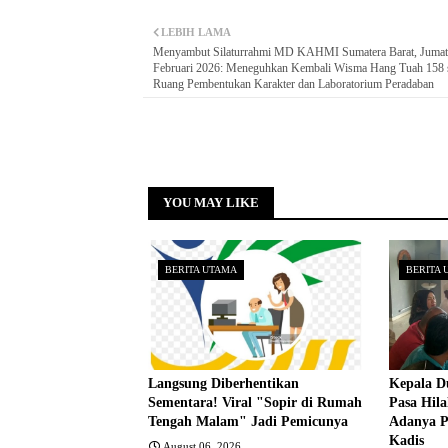
LEBIH LAMA
Menyambut Silaturrahmi MD KAHMI Sumatera Barat, Jumat
Februari 2026: Meneguhkan Kembali Wisma Hang Tuah 158 
Ruang Pembentukan Karakter dan Laboratorium Peradaban
YOU MAY LIKE
BERITA UTAMA
BERITA 
Langsung Diberhentikan
Kepala D
Sementara! Viral "Sopir di Rumah
Pasa Hil
Tengah Malam" Jadi Pemicunya
Adanya P
Kadis
August 06, 2026