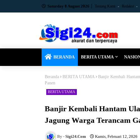
Saturday 8 August 2026
Tentang Kami
Redaksi
BERANDA
BERITA UTAMA
NASIO
Beranda
BERITA UTAMA
Banjir Kembali Hantam
Panen
BERITA UTAMA
Banjir Kembali Hantam Ul
Jagung Warga Terancam Ga
Sigi24.Com
Kamis, Februari 12, 2026