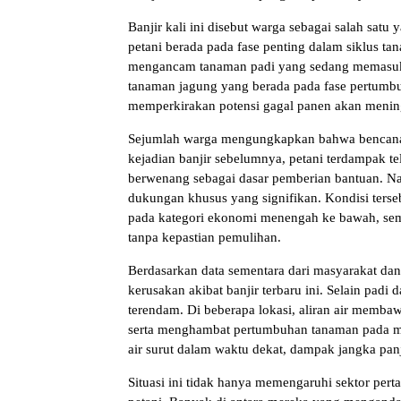
Banjir kali ini disebut warga sebagai salah sat
petani berada pada fase penting dalam siklus t
mengancam tanaman padi yang sedang memasuki
tanaman jagung yang berada pada fase pertumbu
memperkirakan potensi gagal panen akan meningk
Sejumlah warga mengungkapkan bahwa bencana i
kejadian banjir sebelumnya, petani terdampak t
berwenang sebagai dasar pemberian bantuan. N
dukungan khusus yang signifikan. Kondisi ters
pada kategori ekonomi menengah ke bawah, sem
tanpa kepastian pemulihan.
Berdasarkan data sementara dari masyarakat dan
kerusakan akibat banjir terbaru ini. Selain padi
terendam. Di beberapa lokasi, aliran air memba
serta menghambat pertumbuhan tanaman pada mu
air surut dalam waktu dekat, dampak jangka panj
Situasi ini tidak hanya memengaruhi sektor pert