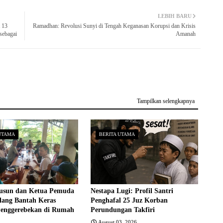
LEBIH BARU
 13
Ramadhan: Revolusi Sunyi di Tengah Keganasan Korupsi dan Krisis
sebagai
Amanah
Tampilkan selengkapnya
UTAMA
BERITA UTAMA
usun dan Ketua Pemuda
Nestapa Lugi: Profil Santri
alang Bantah Keras
Penghafal 25 Juz Korban
enggerebekan di Rumah
Perundungan Takfiri
August 03, 2026