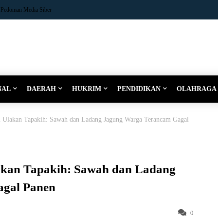
Pedoman Media Siber
NAL
DAERAH
HUKRIM
PENDIDIKAN
OLAHRAGA
 Ulakan Tapakih: Sawah dan Ladang Jagung Warga Terancam Gagal
akan Tapakih: Sawah dan Ladang
gal Panen
0