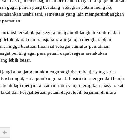
lkan hasil panen sebagai sumber utama biaya hidup, pendidikan
aman gagal panen yang berulang, sebagian petani mengaku
rtahankan usaha tani, sementara yang lain mempertimbangkan
 pertanian.
nstansi terkait dapat segera mengambil langkah konkret dan
ng lebih akurat dan transparan, warga juga mengharapkan
ian, hingga bantuan finansial sebagai stimulus pemulihan
ngat penting agar para petani dapat segera melakukan
ng lebih besar.
i jangka panjang untuk mengurangi risiko banjir yang terus
lisasi sungai, serta pembangunan infrastruktur pengendali banjir
a tidak lagi menjadi ancaman rutin yang merugikan masyarakat
okal dan kesejahteraan petani dapat lebih terjamin di masa