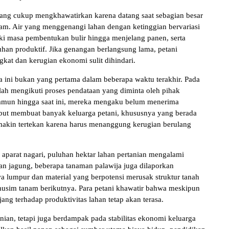
u yang cukup mengkhawatirkan karena datang saat sebagian besar
anam. Air yang menggenangi lahan dengan ketinggian bervariasi
 masa pembentukan bulir hingga menjelang panen, serta
han produktif. Jika genangan berlangsung lama, petani
at dan kerugian ekonomi sulit dihindari.
ni bukan yang pertama dalam beberapa waktu terakhir. Pada
elah mengikuti proses pendataan yang diminta oleh pihak
amun hingga saat ini, mereka mengaku belum menerima
ebut membuat banyak keluarga petani, khususnya yang berada
akin tertekan karena harus menanggung kerugian berulang
 aparat nagari, puluhan hektar lahan pertanian mengalami
 dan jagung, beberapa tanaman palawija juga dilaporkan
wa lumpur dan material yang berpotensi merusak struktur tanah
sim tanam berikutnya. Para petani khawatir bahwa meskipun
ang terhadap produktivitas lahan tetap akan terasa.
anian, tetapi juga berdampak pada stabilitas ekonomi keluarga